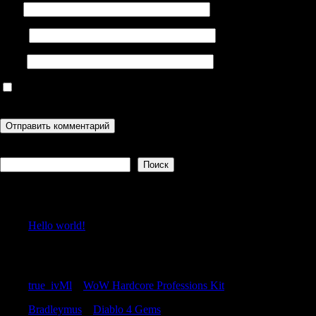
Имя
Email
Сайт
Сохранить моё имя, email и адрес сайта в этом браузере для
последующих моих комментариев.
Поиск
Поиск
Recent Posts
Hello world!
Recent Comments
true_ivMl
к
WoW Hardcore Professions Kit
Bradleymus
к
Diablo 4 Gems