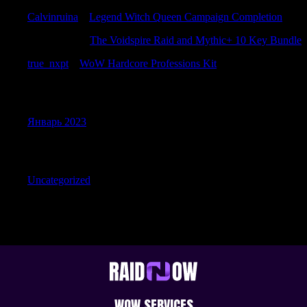
Calvinruina
к
Legend Witch Queen Campaign Completion
StephenPex
к
The Voidspire Raid and Mythic+ 10 Key Bundle
true_nxpt
к
WoW Hardcore Professions Kit
Archives
Январь 2023
Categories
Uncategorized
WOW SERVICES