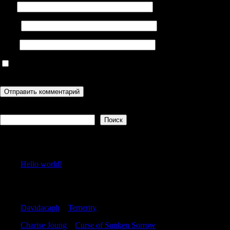
Имя
Email
Сайт
Сохранить моё имя, email и адрес сайта в этом браузере для
последующих моих комментариев.
Поиск
Поиск
Recent Posts
Hello world!
Recent Comments
Davidacaph
к
Temerity
Charise Joung
к
Curse of Sunken Sorrow