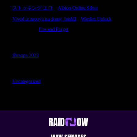
ストッキング エロ
к
Albion Online Silver
Vivod iz zapoya na domy_bmMl
к
Warden Unlock
Samuelnek
к
Fire and Forget
Archives
Январь 2023
Categories
Uncategorized