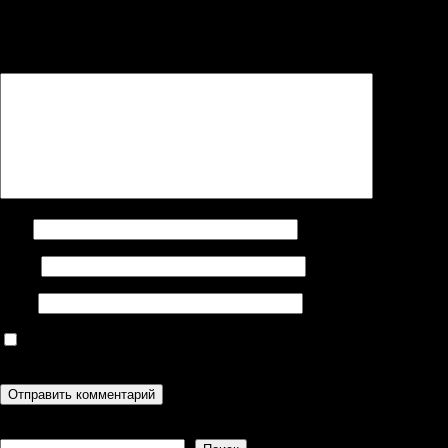
Ваш адрес email не будет опубликован.
Обязательные поля
помечены
*
Комментарий
*
Имя
Email
Сайт
Сохранить моё имя, email и адрес сайта в этом браузере для
последующих моих комментариев.
Поиск