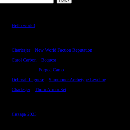
Поиск
Recent Posts
Hello world!
Recent Comments
Charlesjer
к
New World Faction Reputation
Carol Carbon
к
Bequest
Timothybuh
к
Forged Camo
Debroah Lagnese
к
Summoner Archetype Leveling
Charlesjer
к
Thorn Armor Set
Archives
Январь 2023
Categories