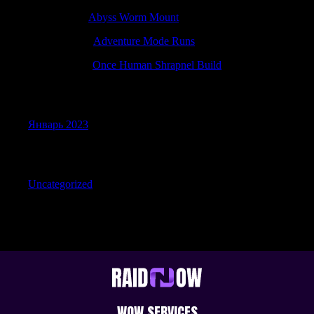
Samuelnek
к
Abyss Worm Mount
Timothybuh
к
Adventure Mode Runs
Davidacaph
к
Once Human Shrapnel Build
Archives
Январь 2023
Categories
Uncategorized
WOW SERVICES