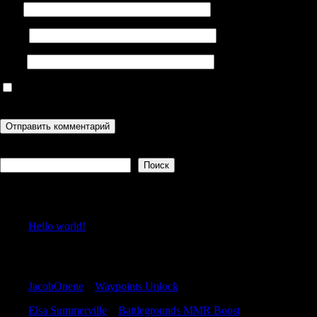
Имя
Email
Сайт
Сохранить моё имя, email и адрес сайта в этом браузере для
последующих моих комментариев.
Поиск
Поиск
Recent Posts
Hello world!
Recent Comments
JacobOnene
к
Waypoints Unlock
Elsa Summerville
к
Battlegrounds MMR Boost