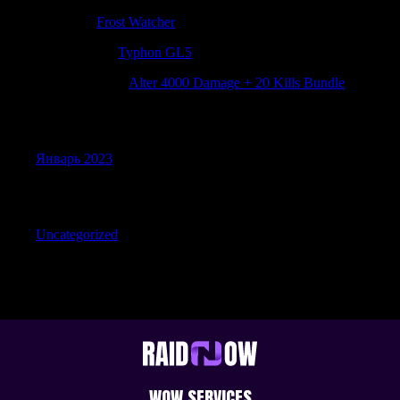
ScottDit
к
Frost Watcher
JamesRoalk
к
Typhon GL5
Matthewdoult
к
Alter 4000 Damage + 20 Kills Bundle
Archives
Январь 2023
Categories
Uncategorized
WOW SERVICES