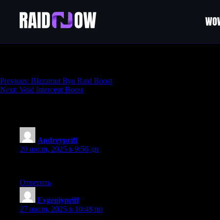
WOW
TFD Custom Build
Навигация
Previous:
Blazamut Ryu Raid Boost
Next:
Void Intercept Boost
по
записям
12 thoughts on “
TFD Custom Build
”
Andreypriff
:
20 июля, 2025 в 9:56 дп
Если интересует быстрый займ, вот полезная ссылка. Захо
Ответить
Evgeniypriff
:
27 июля, 2025 в 10:48 пп