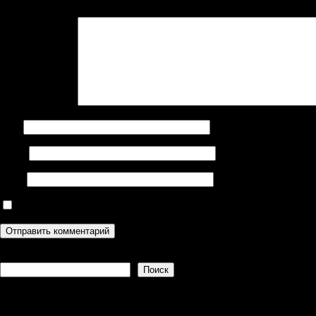
Комментарий
*
Имя
Email
Сайт
Сохранить моё имя, email и адрес сайта в этом браузере дл
Поиск
Поиск
Recent Posts