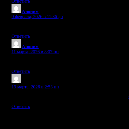
Ответить
Аноним
:
9 февраля, 2026 в 11:36 дп
Если ищете данные о юридическое образованием, вот исто
Ответить
Аноним
:
11 марта, 2026 в 8:07 пп
Кто разбирается в университет экономикам, вот годный м
Ответить
Аноним
:
19 марта, 2026 в 2:53 пп
Нашёл информацию о site adulte, рекомендую. Ссылка тут:
Ответить
Добавить комментарий
Ваш адрес email не будет опубликован.
Обязательные поля поме