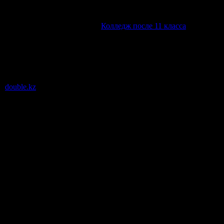
т внимания. Подробности тут:
Колледж после 11 класса
.
а:
double.kz
.