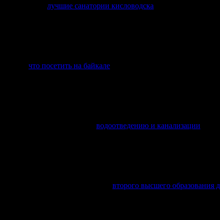
ните. Ссылка:
лучшие санатории кисловодска
.
лка тут:
что посетить на байкале
.
 рекомендую. Смотрите тут:
водоотведению и канализации
.
, думаю, будет полезно. Ссылка:
второго высшего образования 