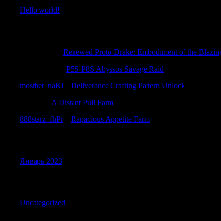
Hello world!
Recent Comments
JeremyRox
к
Renewed Proto-Drake: Embodiment of the Blazin
Robertneuth
к
P5S-P8S Abyssos Savage Raid
mostbet_naKi
к
Deliverance Crafting Pattern Unlock
JerrySit
к
A Distant Pull Farm
888starz_fhPr
к
Rapacious Appetite Farm
Archives
Январь 2023
Categories
Uncategorized