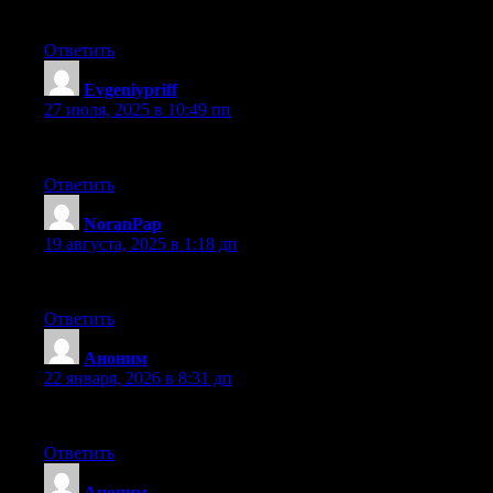
Если тема лучшие санатории кисловодска актуальна, загля
Ответить
Evgeniypriff
:
27 июля, 2025 в 10:49 пп
Инфа о что посетить на байкале может быть полезной. Ссы
Ответить
NoranPap
:
19 августа, 2025 в 1:18 дп
Нашёл полезный контент о водоотведению и канализации,
Ответить
Аноним
:
22 января, 2026 в 8:31 дп
Прочитал про Второго высшего образования дистанционно
Ответить
Аноним
: