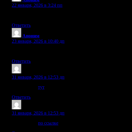
22 января, 2026 в 3:24 пп
Нашёл полезный контент о колледж после 11 классе, стои
Ответить
Аноним
:
23 января, 2026 в 10:40 дп
Информация о Double.kz может быть кстати. Заходите сюд
Ответить
Richardcrync
:
31 января, 2026 в 12:53 дп
Интересное:
тут
Ответить
Richardcrync
:
31 января, 2026 в 12:53 дп
Интересное:
по ссылке