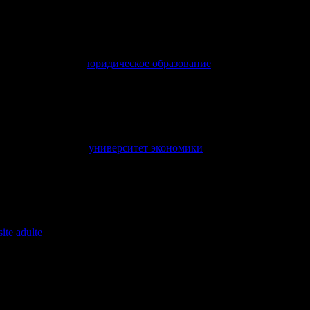
чник. Ссылка тут:
юридическое образование
.
атериал. Смотрите:
университет экономики
.
site adulte
.
чены
*