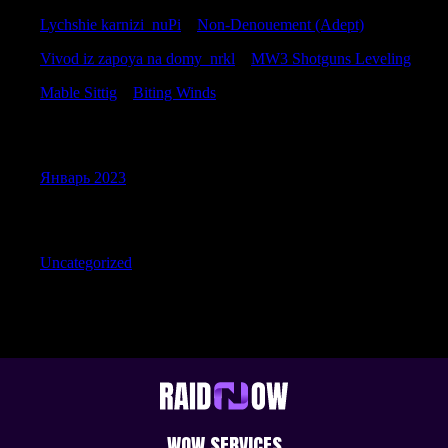
Lychshie karnizi_nuPi
к
Non-Denouement (Adept)
Vivod iz zapoya na domy_nrkl
к
MW3 Shotguns Leveling
Mable Sittig
к
Biting Winds
Archives
Январь 2023
Categories
Uncategorized
WOW SERVICES