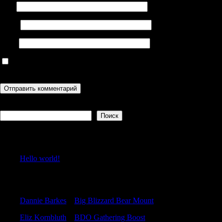
Имя
Email
Сайт
Сохранить моё имя, email и адрес сайта в этом браузере для
последующих моих комментариев.
Поиск
Поиск
Recent Posts
Hello world!
Recent Comments
Dannie Barkes
к
Big Blizzard Bear Mount
Eliz Kornbluth
к
BDO Gathering Boost