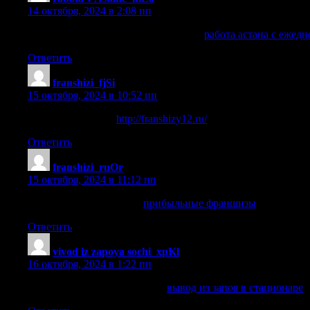
14 октября, 2024 в 2:08 пп
работа астана с ежедневной оплатой
работа астана с ежед
Ответить
franshizi_fjSi
:
15 октября, 2024 в 10:52 пп
каталоге франшиз
http://franshizy12.ru/
.
Ответить
franshizi_ruOr
:
15 октября, 2024 в 11:12 пп
прибыльные франшизы
прибыльные франшизы
.
Ответить
vivod iz zapoya sochi_xpKl
:
16 октября, 2024 в 1:22 пп
вывод из запоя в стационаре
вывод из запоя в стационаре
.