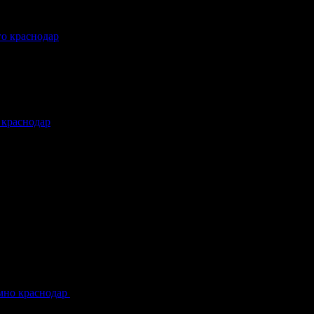
го краснодар
.
 краснодар
.
om-krasnodar16.ru/]вызов нарколога на дом краснодар[/url] .
мно краснодар
.