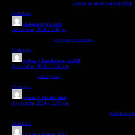
вывод из запоя екатеринбург
вывод из запоя екатеринбург
Ответить
ekokoja kypit_exSt
:
14 октября, 2024 в 2:08 дп
где купить экокожу
где купить экокожу
.
Ответить
rabota v Kazahstane_muMl
:
14 октября, 2024 в 12:43 пп
работу ищу
работу ищу
.
Ответить
rabota v Almati_lhmt
:
14 октября, 2024 в 12:53 пп
работа в алматы с ежедневной оплатой срочно
работа в ал
Ответить
rabota v Astane_hlEa
: