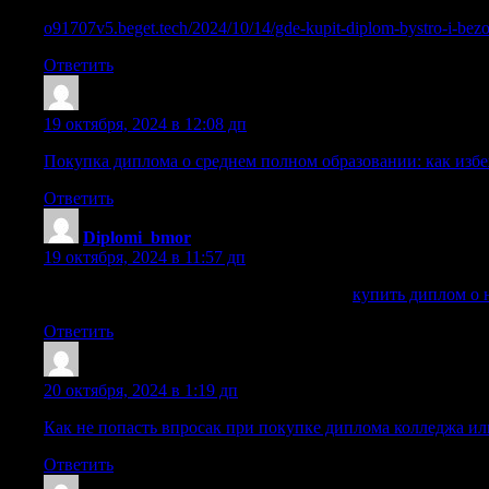
Официальное получение диплома техникума с упрощенны
o91707v5.beget.tech/2024/10/14/gde-kupit-diplom-bystro-i-bez
Ответить
Cazrldd
:
19 октября, 2024 в 12:08 дп
Покупка диплома о среднем полном образовании: как изб
Ответить
Diplomi_bmor
:
19 октября, 2024 в 11:57 дп
купить диплом о неполном образовании
купить диплом о 
Ответить
Sazruos
:
20 октября, 2024 в 1:19 дп
Как не попасть впросак при покупке диплома колледжа и
Ответить