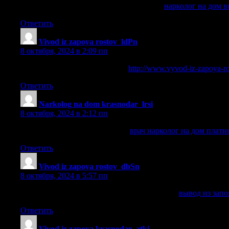
нарколог на дом вывод из запоя на дому
нарколог на дом в
Ответить
Vivod iz zapoya rostov_ldPn
:
8 октября, 2024 в 2:09 пп
вывод из запоя дешево ростов
http://www.vyvod-iz-zapoya-ro
Ответить
Narkolog na dom krasnodar_lrsi
:
8 октября, 2024 в 2:12 пп
врач нарколог на дом платный
врач нарколог на дом плат
Ответить
Vivod iz zapoya rostov_dbSn
:
8 октября, 2024 в 5:57 пп
вывод из запоя в стационаре ростов-на-дону
вывод из запо
Ответить
Vivod iz zapoya krasnodar_atki
: