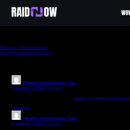
WOW
Top Tier VIP Base
Навигация
Previous:
Advanced Base
Next:
Free Spirit’s Set Farm
по
записям
452 thoughts on “
Top Tier VIP Base
”
Vivod iz zapoya rostov_llsa
:
8 октября, 2024 в 5:10 дп
вывод из запоя ростов-на-дону
вывод из запоя ростов-на-д
Ответить
Vivod iz zapoya rostov_dsei
:
8 октября, 2024 в 5:14 дп