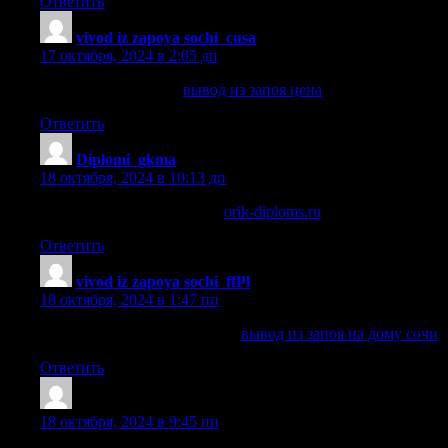
Ответить
vivod iz zapoya sochi_cusa
:
17 октября, 2024 в 2:05 дп
вывод из запоя цена
вывод из запоя цена
.
Ответить
Diplomi_gkma
:
18 октября, 2024 в 10:13 дп
купить дипломы по годам
orik-diploms.ru
.
Ответить
vivod iz zapoya sochi_ffPl
:
18 октября, 2024 в 1:47 пп
вывод из запоя на дому сочи
вывод из запоя на дому сочи
.
Ответить
Treftxh
:
18 октября, 2024 в 9:45 пп