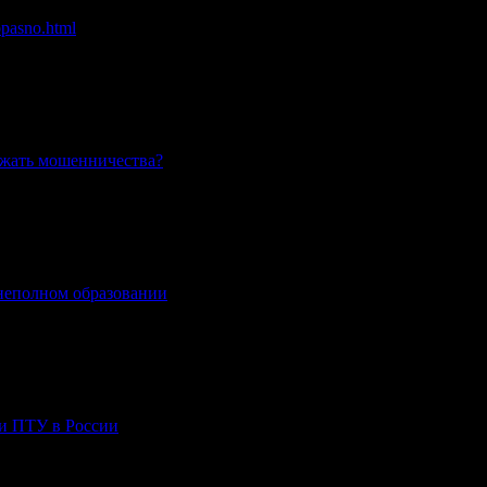
м обучением в Москве
opasno.html
ежать мошенничества?
неполном образовании
.
ли ПТУ в России