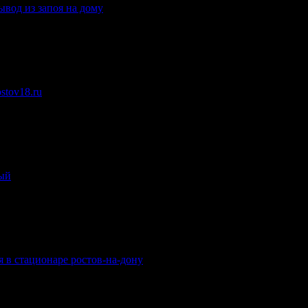
ывод из запоя на дому
.
stov18.ru
.
ный
.
я в стационаре ростов-на-дону
.