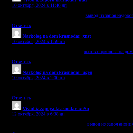
10 октября, 2024 в 11:40 дп
вывод из запоя недорого краснодар
вывод из запоя недоро
Ответить
Narkolog na dom krasnodar_xnst
:
10 октября, 2024 в 1:59 пп
вызов нарколога на дом краснодар
вызов нарколога на дом
Ответить
Narkolog na dom krasnodar_ugen
:
10 октября, 2024 в 2:00 пп
вызов нарколога на дом краснодар [url=https://narkolog-na-d
Ответить
Vivod iz zapoya krasnodar_xoSn
:
12 октября, 2024 в 6:38 дп
вывод из запоя анонимно краснодар
вывод из запоя анони