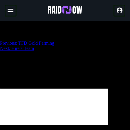
Ultimate Weapon Leveling
Навигация
Previous:
TFD Gold Farming
Next:
Hire a Team
по
записям
Добавить комментарий
Ваш адрес email не будет опубликован.
Обязательные поля
помечены
*
Комментарий
*