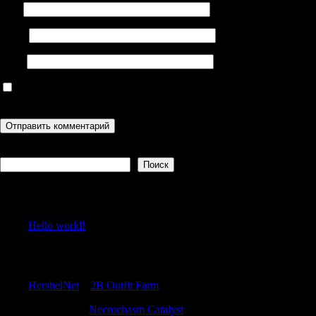
Имя
Email
Сайт
Сохранить моё имя, email и адрес сайта в этом браузере для
последующих моих комментариев.
Поиск
Поиск
Recent Posts
Hello world!
Recent Comments
HershelNet
к
2B Outfit Farm
Samuelnek
к
Necrochasm Catalyst