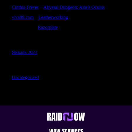
Cinthia Frever
к
Abyssal Dungeon: Aira’s Oculus
viva88.com
к
Leatherworking
HershelNet
к
Razorplate
Archives
Январь 2023
Categories
Uncategorized
WOW SERVICES