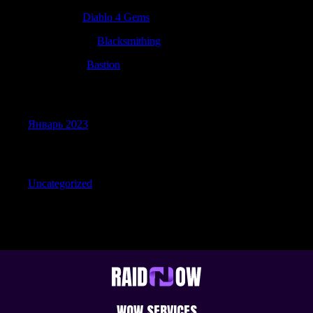
JamesFap
к
Diablo 4 Gems
Davidboymn
к
Blacksmithing
CalebDaw
к
Bastion
Archives
Январь 2023
Categories
Uncategorized
WOW SERVICES