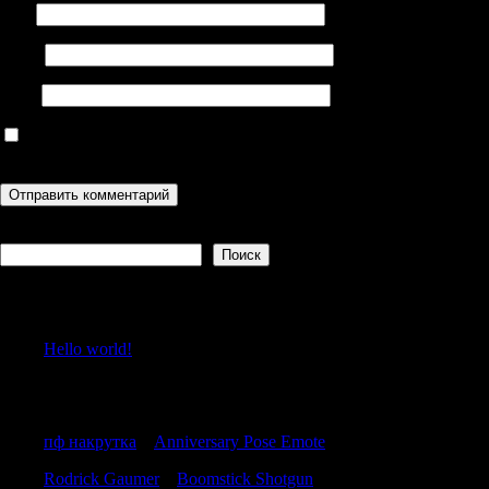
Имя
Email
Сайт
Сохранить моё имя, email и адрес сайта в этом браузере для
последующих моих комментариев.
Поиск
Поиск
Recent Posts
Hello world!
Recent Comments
пф накрутка
к
Anniversary Pose Emote
Rodrick Gaumer
к
Boomstick Shotgun