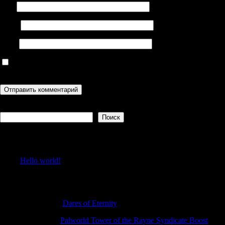
Имя
Email
Сайт
Сохранить моё имя, email и адрес сайта в этом браузере для
последующих моих комментариев.
Поиск
Поиск
Recent Posts
Hello world!
Recent Comments
Williamdut
к
Dares of Eternity
RobertTip
к
Palworld Tower of the Rayne Syndicate Boost