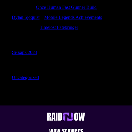
Jamieagita
к
Once Human Fast Gunner Build
Dylan Sjoquist
к
Mobile Legends Achievements
Michaelutity
к
Timelost Fatebringer
Archives
Январь 2023
Categories
Uncategorized
WOW SERVICES