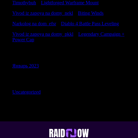
Timothybuh
к
Lightforged Warframe Mount
Vivod iz zapoya na domy_nekl
к
Biting Winds
Narkolog na dom_efsr
к
Diablo 4 Battle Pass Leveling
Vivod iz zapoya na domy_pkkl
к
Legendary Campaign +
Power Cap
Archives
Январь 2023
Categories
Uncategorized