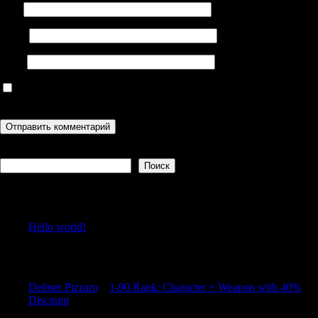
Имя
Email
Сайт
Сохранить моё имя, email и адрес сайта в этом браузере для
последующих моих комментариев.
Поиск
Поиск
Recent Posts
Hello world!
Recent Comments
Delmer Pizzaro
к
1-90 Rank: Character + Weapon with 40%
Discount