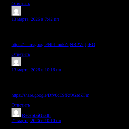
Ответить
Earnestfub
:
13 марта, 2026 в 7:42 пп
What’s up everybody, here every person is sharing these kinds
of know-how, so it’s nice to read this web site, and I used to pay
a quick visit this website everyday.
https://share.google/NbLmukZqNBPVqJpRO
Ответить
Shanehaisp
:
13 марта, 2026 в 10:16 пп
Good day! Would you mind if I share your blog with my zynga
group? There’s a lot of people that I think would really enjoy
your content. Please let me know. Many thanks
https://share.google/Dfv0cE9fRf0GsdZFm
Ответить
ReceptaiOrath
:
21 марта, 2026 в 10:10 пп