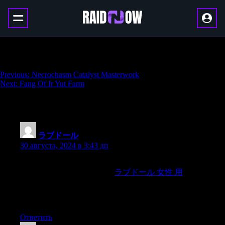
Word of Crota Farm
Навигация
Previous:
Necrochasm Catalyst Masterwork
Next:
Fang Of Ir Yut Farm
по
записям
47 thoughts on “
Word of Crota Farm
”
ラブドール
:
30 августа, 2024 в 3:43 дп
Hi Jade, normally if they spread an excessive amount of it’s
since the sugar information is
ラブドール 女性 用
just too
superior or maybe the oven is operating awesome. You need to
use 70 Cocoa darkish chocolate for this recipe. I hope this can
help!
Ответить