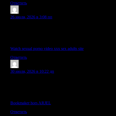
Ответить
Earnestfub
:
26 июля, 2026 в 3:08 пп
Reading through this post was a very valuable experience. You
managed to highlight the core concepts very well while keeping
the narrative completely balanced and incredibly simple to
follow.
Watch sexual porno video xxx sex adults site
Ответить
Shanehaisp
:
30 июля, 2026 в 10:22 дп
I really appreciate the direct and professional way this
information is presented, as it makes it so much easier for readers
like me to process everything without getting lost in unnecessary
jargon.
Bookmaker hors ARJEL
Ответить