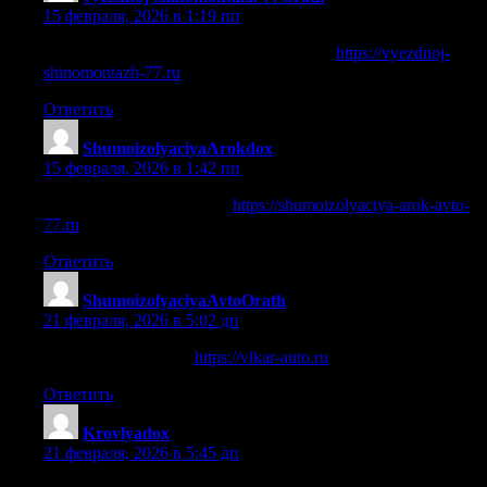
15 февраля, 2026 в 1:19 пп
выездной шиномонтаж круглосуточно
https://vyezdnoj-
shinomontazh-77.ru
Ответить
ShumoizolyaciyaArokdox
:
15 февраля, 2026 в 1:42 пп
шумоизоляция арок авто
https://shumoizolyaciya-arok-avto-
77.ru
Ответить
ShumoizolyaciyaAvtoOrath
:
21 февраля, 2026 в 5:02 дп
шумоизоляция авто
https://vikar-auto.ru
Ответить
Krovlyadox
:
21 февраля, 2026 в 5:45 дп