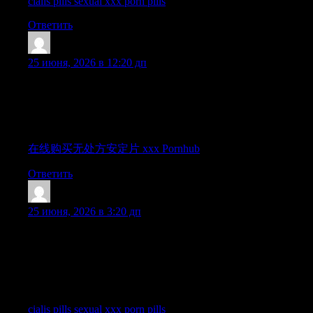
cialis pills sexual xxx porn pills
Ответить
Lhanehaisp
:
25 июня, 2026 в 12:20 дп
The way this post is organized makes the discussion much easier
to engage with and engage with, since the ideas are explained
simply and the overall tone encourages positive interaction and
thoughtful participation from readers.
在线购买无处方安定片 xxx Pornhub
Ответить
FobertHoits
:
25 июня, 2026 в 3:20 дп
Your ability to synthesize such a wide range of details into one
well-structured, objective article is highly appreciated. It takes
real skill to present facts so smoothly, and I genuinely enjoyed
reading through this carefully structured material during my
downtime earlier this afternoon.
cialis pills sexual xxx porn pills