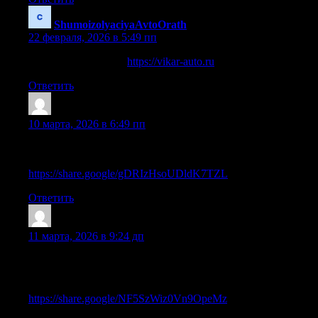
ShumoizolyaciyaAvtoOrath
:
22 февраля, 2026 в 5:49 пп
шумоизоляция авто
https://vikar-auto.ru
Ответить
Ismaelkep
:
10 марта, 2026 в 6:49 пп
Hello, of course this piece of writing is really pleasant and I have
learned lot of things from it on the topic of blogging. thanks.
https://share.google/gDRIzHsoUDldK7TZL
Ответить
StephenSmuro
:
11 марта, 2026 в 9:24 дп
Hello, constantly i used to check weblog posts here in the early
hours in the dawn, since i like to gain knowledge of more and
more.
https://share.google/NF5SzWiz0Vn9OpeMz