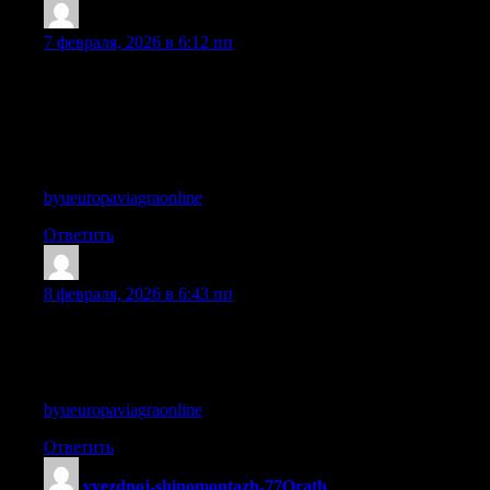
OLanehaisp
:
7 февраля, 2026 в 6:12 пп
I loved as much as you’ll receive carried out right here. The
sketch is attractive, your authored material stylish. nonetheless,
you command get bought an edginess over that you wish be
delivering the following. unwell unquestionably come more
formerly again as exactly the same nearly very often inside case
you shield this increase.
byueuropaviagraonline
Ответить
StephenSmuro
:
8 февраля, 2026 в 6:43 пп
Hmm is anyone else experiencing problems with the pictures on
this blog loading? I’m trying to determine if its a problem on my
end or if it’s the blog. Any responses would be greatly
appreciated.
byueuropaviagraonline
Ответить
vyezdnoj-shinomontazh-77Orath
: