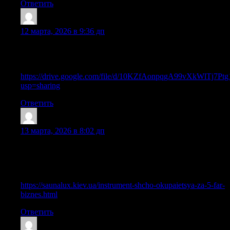
Ответить
Shanehaisp
:
12 марта, 2026 в 9:36 дп
At this time it looks like Movable Type is the top blogging
platform available right now. (from what I’ve read) Is that what
you’re using on your blog?
https://drive.google.com/file/d/10KZfAonpqgA99vXkWlTj7P
usp=sharing
Ответить
Earnestfub
:
13 марта, 2026 в 8:02 дп
Thank you, I have recently been looking for information about
this topic for a long time and yours is the best I have came upon
till now. However, what about the conclusion? Are you positive
in regards to the source?
https://saunalux.kiev.ua/instrument-shcho-okupaietsya-za-5-far-
biznes.html
Ответить