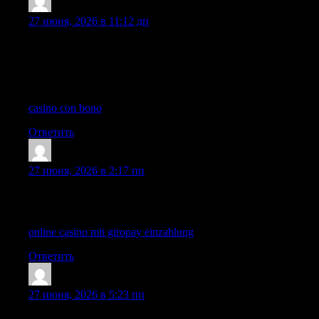
Lhanehaisp
:
27 июня, 2026 в 11:12 дп
The overall structure and pacing of this post make it very
pleasant to read, because the discussion stays organized, fair, and
engaging while still feeling approachable for different readers
online.
casino con bono
Ответить
Timsothymus
:
27 июня, 2026 в 2:17 пп
The overall tone here feels calm and thoughtful, which makes
the discussion more comfortable and easy to read online.
online casino mit giropay einzahlung
Ответить
OLanehaisp
:
27 июня, 2026 в 5:23 пп
I enjoy how this post combines clarity and substance in a way