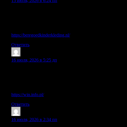
15 июля, 2026 в 6:24 пп
This post does a great job of encouraging discussion in a
positive and thoughtful manner, since the tone remains balanced
throughout and the content feels both engaging and easy for
different readers to engage with comfortably.
https://beregoedkinderkleding.nl/
Ответить
Gichardkic
:
16 июля, 2026 в 5:25 дп
This post feels very nicely written because the ideas connect
naturally and the wording stays clear without losing depth,
which helps make the overall discussion more engaging and
comfortable to read carefully.
https://win.info.pl/
Ответить
StephenSmuro
:
16 июля, 2026 в 2:34 пп