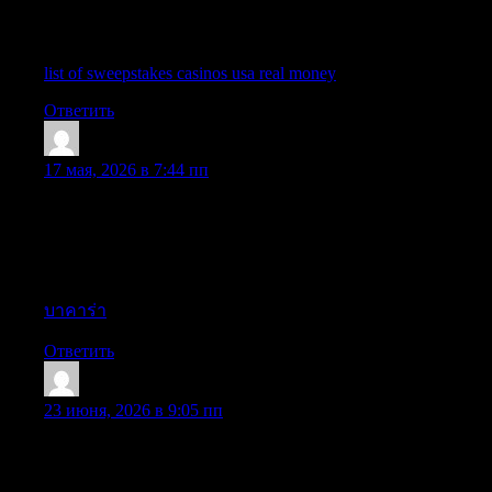
Engine Optimization? I’m trying to get my blog to rank for some
targeted keywords but I’m not seeing very good success. If you
know of any please share. Thank you!
list of sweepstakes casinos usa real money
Ответить
Timsothymus
:
17 мая, 2026 в 7:44 пп
Simply desire to say your article is as astonishing. The clarity in
your post is simply spectacular and i could assume you’re an
expert on this subject. Fine with your permission let me to grab
your RSS feed to keep up to date with forthcoming post. Thanks
a million and please keep up the rewarding work.
บาคาร่า
Ответить
FobertHoits
:
23 июня, 2026 в 9:05 пп
The friendly style used throughout this post makes the content
feel more authentic and accessible, which helps readers stay
interested and encourages them to participate in the discussion