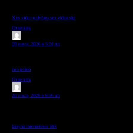
I enjoy how this post combines clarity with a natural tone that
keeps the overall discussion feeling natural.
Xxx video onlyfans sex video site
Ответить
Gichardkic
:
19 июля, 2026 в 5:24 пп
I like how this post remains useful and relaxed at the same time,
making the discussion enjoyable to read online.
zoo porno
Ответить
OLanehaisp
:
20 июля, 2026 в 6:56 пп
It is encouraging to read something that is just straightforward
and informative. I wanted to make sure I left a comment to
acknowledge the solid effort that went into producing this.
kasyno internetowe blik