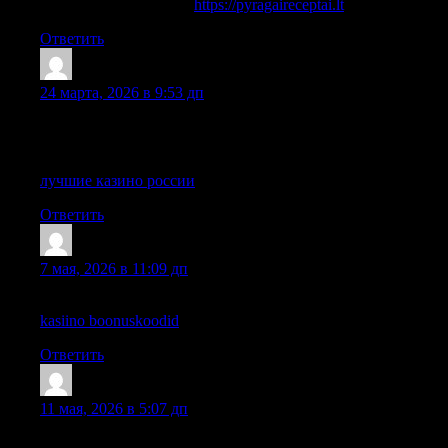
paprasti pyragu receptai
https://pyragaireceptai.lt
Ответить
Timsothymus
:
24 марта, 2026 в 9:53 дп
Hi there! Do you use Twitter? I’d like to follow you if that
would be ok. I’m undoubtedly enjoying your blog and look
forward to new updates.
лучшие казино россии
Ответить
Lewisthace
:
7 мая, 2026 в 11:09 дп
I used to be able to find good information from your articles.
kasiino boonuskoodid
Ответить
Lewisthace
:
11 мая, 2026 в 5:07 дп
Hi! Do you know if they make any plugins to help with Search