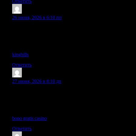
Ответить
Shanehaisp
:
26 июня, 2026 в 6:10 пп
I will definitely be sharing this link with a few colleagues who
are also interested in this area, because your clear explanation
really cuts through the noise and delivers exactly what the reader
needs to know.
kinghills
Ответить
Earnestfub
:
27 июня, 2026 в 8:10 дп
The structure and tone of this post work together very well,
since the ideas are explained in a way that feels clear while still
encouraging readers to think more carefully about the topic
being discussed here.
bono gratis casino
Ответить