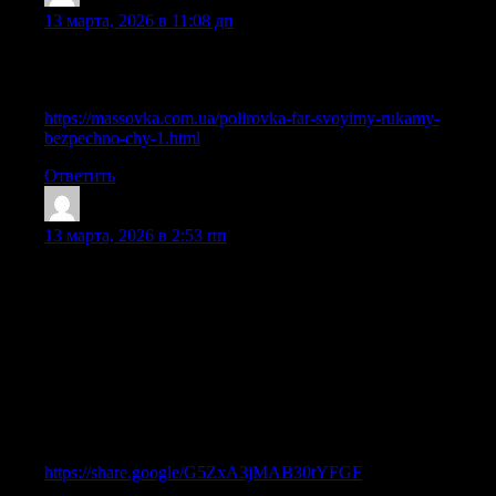
Lewisthace
:
13 марта, 2026 в 11:08 дп
For latest news you have to pay a quick visit the web and on the
web I found this site as a finest web page for most recent
updates.
https://massovka.com.ua/polirovka-far-svoyimy-rukamy-
bezpechno-chy-1.html
Ответить
StephenSmuro
:
13 марта, 2026 в 2:53 пп
I think what you typed was actually very logical. However,
think on this, what if you composed a catchier post title? I mean,
I don’t want to tell you how to run your website, however
suppose you added a headline to possibly grab people’s
attention? I mean %BLOG_TITLE% is a little vanilla. You
could peek at Yahoo’s home page and note how they write
article titles to grab viewers to open the links. You might add a
related video or a picture or two to get readers interested about
what you’ve written. In my opinion, it would make your website
a little bit more interesting.
https://share.google/G5ZxA3jMAB30tYFGF