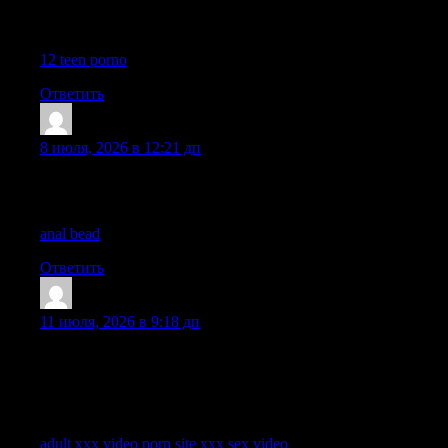
more informed now having read your thoughts than I did before
clicking on your carefully written article.
12 teen porno
Ответить
Lhanehaisp
:
8 июля, 2026 в 12:21 дп
The way this post is written makes the discussion feel enjoyable,
simple to follow, and enjoyable to read overall.
anal bead
Ответить
Shanehaisp
:
11 июля, 2026 в 9:18 дп
I am really glad I clicked on this link, because the breakdown
provided here is exactly what I needed to get a better
understanding of the current situation and understand the
broader context behind everything you have laid out so clearly.
adult xxx video porn site xxx sex video