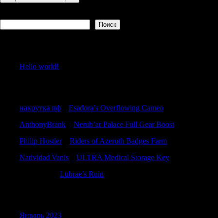
Поиск
Поиск
Recent Posts
Hello world!
Recent Comments
накрутка пф
к
Esadora’s Overflowing Cameo
AnthonyBrank
к
Nerub’ar Palace Full Gear Boost
Philip Hostler
к
Riders of Azeroth Badges Farm
Natividad Vanis
к
ULTRA Medical Storage Key
Richardlof
к
Lubrae’s Ruin
Archives
Январь 2023