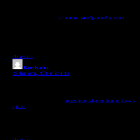
Здравствуйте дорогие друзья! В этой статье я расскажу —
укладка поверх старого покрытия. Дело в том, что:
демонтаж не всегда обязателен. Хочешь сэкономить —
могу рекомендовать:
установка мембранной кровли
. Что
это значит: оценивают состояние, когда нет вздутий —
укладывают мембрану поверх. В общем основание ровное
— соответственно экономишь на демонтаже. На первом
этапе подкладочный слой. Резюмируем: удаётся достигать
классных результатов — без лишних расходов.
Ответить
Krovlyadox
:
22 февраля, 2026 в 5:44 пп
Приветствую! Сегодня затронем тему — примыкания
кровли. Дело в том, что: большинство проблем —
некачественная обработка узлов. Нужны профессионалы
— могу рекомендовать:
https://montazh-membrannoj-krovli-
spb.ru
. Зачем это: обход труб — герметизируется
мембраной. Например вентшахта — делается фартук —
так вот вода не пройдёт. Мы используем — фасонные
детали из ПВХ. Что в итоге: удаётся достигать классных
результатов — узлы надёжны.
Ответить