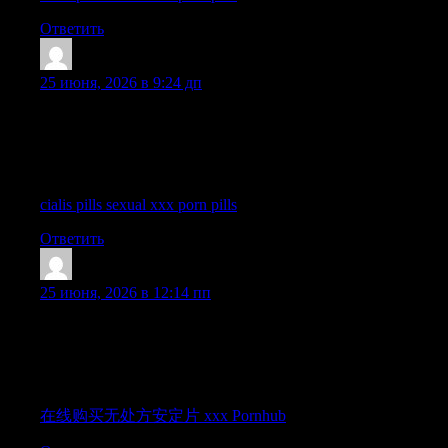
Ответить
Dichaelblali
:
25 июня, 2026 в 9:24 дп
Reading through this material was a great use of my time today.
You managed to capture all the most important aspects of the
topic while keeping the narrative totally objective and clear,
which is something I always value in online content.
cialis pills sexual xxx porn pills
Ответить
Shanehaisp
:
25 июня, 2026 в 12:14 пп
The overall tone of this post feels very well-measured and
approachable, because it keeps the conversation enjoyable and
informative without making the subject feel too overwhelming
for the average reader online.
在线购买无处方安定片 xxx Pornhub