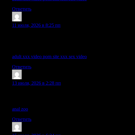
Ответить
StephenSmuro
:
11 июля, 2026 в 8:25 пп
I like how this post keeps the ideas well structured and
thoughtful while still maintaining a natural conversational tone
throughout.
adult xxx video porn site xxx sex video
Ответить
Lhanehaisp
:
13 июля, 2026 в 2:28 пп
This post has a smooth flow that keeps the content interesting
while also making the discussion clear and accessible.
anal zoo
Ответить
FobertHoits
: