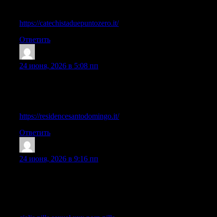
more comfortably and respectfully.
https://catechistaduepuntozero.it/
Ответить
Dichaelblali
:
24 июня, 2026 в 5:08 пп
I like how this post stays easy to follow and interesting at the
same time because it makes the overall discussion more easy and
enjoyable to follow.
https://residencesantodomingo.it/
Ответить
Shanehaisp
:
24 июня, 2026 в 9:16 пп
I think this post stands out because it explains the topic in a
relaxed and clear way while also keeping the overall discussion
interesting enough to encourage readers to stay involved and
continue the conversation thoughtfully.