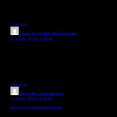
But it does not end at this time there. You also have take into
consideration whether you can purchase a digital digicam
extended warranty. Thanks a bunch for the good guidelines I
obtained from your website.
Ответить
homes for healthy living interior
:
23 июня, 2026 в 3:38 дп
I can’t express how much I appreciate the effort the author has
put into writing this exceptional piece of content. The clarity of
the writing, the depth of analysis, and the abundance of
information presented are simply astonishing. Her passion for
the subject is apparent, and it has certainly resonated with me.
Thank you, author, for providing your insights and enlightening
our lives with this exceptional article!
Ответить
Best seller metal tin signs
:
23 июня, 2026 в 3:40 пп
http://www.factorytinsigns.com
is 100 Trusted Global Metal
Vintage Tin Signs Online Shop. We have been selling art and
décor online worldwide since 2008. Started in Sydney,