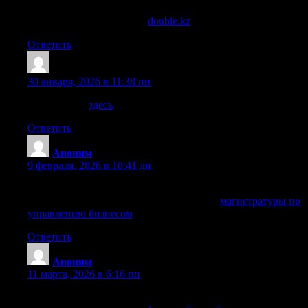
Нашёл полезную информацию о Double.kz, стоит
взглянуть. Смотрите тут:
double.kz
.
Ответить
Richardcrync
:
30 января, 2026 в 11:38 пп
Интересное:
здесь
Ответить
Аноним
:
9 февраля, 2026 в 10:41 дп
Если тема Магистратуры по управлению бизнесом
актуальна, вот материал. Заходите сюда:
магистратуры по
управлению бизнесом
.
Ответить
Аноним
:
11 марта, 2026 в 6:16 пп
Узнал больше о графический дизайнер колледжа, делюсь