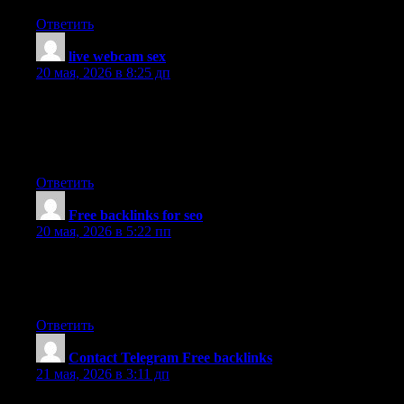
Ответить
live webcam sex
:
20 мая, 2026 в 8:25 дп
Attractive section of content. I just stumbled upon your blog and
in accession capital to assert that I acquire in fact enjoyed
account your blog posts. Anyway I?ll be subscribing to your
feeds and even I achievement you access consistently rapidly.
Ответить
Free backlinks for seo
:
20 мая, 2026 в 5:22 пп
Howdy! Do you know if they make any plugins to protect
against hackers? I’m kinda paranoid about losing everything I’ve
worked hard on. Any suggestions?
Ответить
Contact Telegram Free backlinks
:
21 мая, 2026 в 3:11 дп