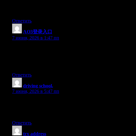
chance to consolidate credit card debt and move balances to 0
apr interest rates credit cards.
Ответить
AO3登录入口
:
7 июня, 2026 в 1:47 пп
When I initially commented I clicked the «Notify me when new
comments are added» checkbox and now each time a comment
is added I get four e-mails with the same comment. Is there any
way you can remove me from that service? Cheers!
Ответить
driving school,
:
7 июня, 2026 в 5:47 пп
Looking for the Best Drive School of Motoring? Get expert
driving lessons at best driving school for affordable and quality
driving instruction.
Ответить
trx address
: