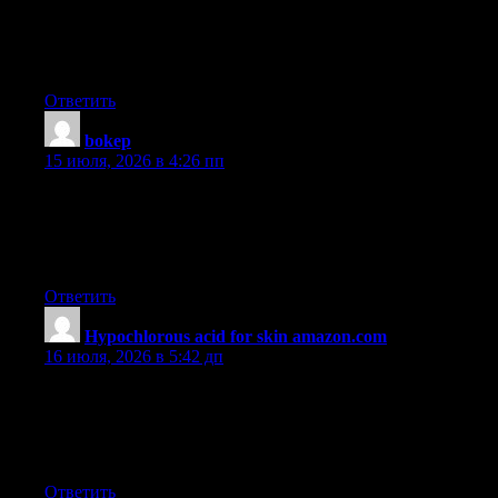
sensible when the concept was first of all being attempted. Just
like other areas of electronics, video games too have had to
progress by many many years. This is testimony to the fast
development of video games.
Ответить
bokep
:
15 июля, 2026 в 4:26 пп
Hmm is anyone else experiencing problems with the images on
this blog loading? I’m trying to determine if its a problem on my
end or if it’s the blog. Any feed-back would be greatly
appreciated.
Ответить
Hypochlorous acid for skin amazon.com
:
16 июля, 2026 в 5:42 дп
Howdy are using WordPress for your site platform? I’m new to
the blog world but I’m trying to get started and create my own.
Do you need any html coding knowledge to make your own
blog? Any help would be really appreciated!
Ответить