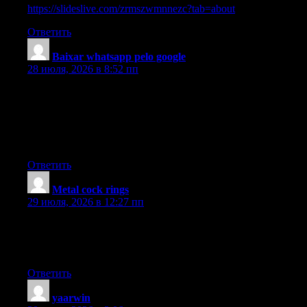
https://slideslive.com/zrmszwmnnezc?tab=about
Ответить
Baixar whatsapp pelo google
:
28 июля, 2026 в 8:52 пп
Greetings! I know this is kind of off topic but I was wondering
which blog platform are you using for this site? I’m getting sick
and tired of WordPress because I’ve had issues with hackers and
I’m looking at alternatives for another platform. I would be great
if you could point me in the direction of a good platform.
Ответить
Metal cock rings
:
29 июля, 2026 в 12:27 пп
Excellent blog here! Also your website loads up very fast! What
web host are you using? Can I get your affiliate link to your
host? I wish my web site loaded up as fast as yours lol
Ответить
yaarwin
: