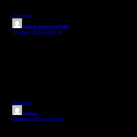
. Thanks =)
Ответить
grand dragon,6d lotto
:
22 июня, 2026 в 4:10 дп
Thanks for enabling me to acquire new concepts about pc’s. I
also possess the belief that certain of the best ways to help keep
your laptop in prime condition has been a hard plastic-type
material case, or perhaps shell, that suits over the top of your
computer. These kinds of protective gear will be model targeted
since they are manufactured to fit perfectly within the natural
housing. You can buy these directly from the seller, or via third
party places if they are readily available for your notebook
computer, however only a few laptop could have a covering on
the market. Yet again, thanks for your suggestions.
Ответить
daman
:
22 июня, 2026 в 12:36 пп
Thanks for your publication on this website. From my very own
experience, often times softening way up a photograph could