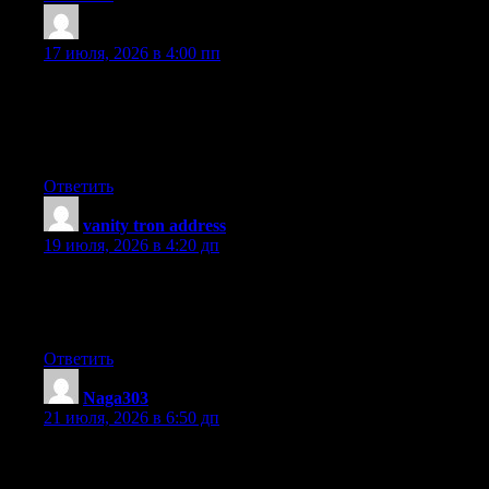
tron usdt address
:
17 июля, 2026 в 4:00 пп
Magnificent beat ! I wish to apprentice while you amend your
website, how can i subscribe for a blog site? The account helped
me a acceptable deal. I had been a little bit acquainted of this
your broadcast offered bright clear idea
Ответить
vanity tron address
:
19 июля, 2026 в 4:20 дп
Great web site. Plenty of helpful information here. I am sending
it to several friends ans additionally sharing in delicious. And of
course, thanks to your sweat!
Ответить
Naga303
:
21 июля, 2026 в 6:50 дп
Pretty nice post. I just stumbled upon your weblog and wanted
to say that I’ve truly enjoyed browsing your blog posts. In any