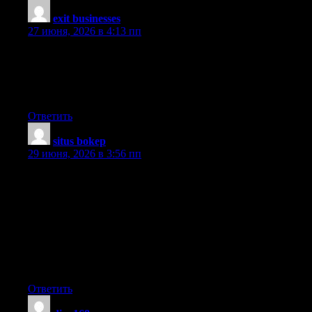
exit businesses
:
27 июня, 2026 в 4:13 пп
I am extremely inspired along with your writing skills and also
with the format on your blog. Is this a paid subject or did you
modify it yourself? Either way keep up the nice quality writing,
it is uncommon to look a nice blog like this one today..
Ответить
situs bokep
:
29 июня, 2026 в 3:56 пп
Thanks for your article. It is extremely unfortunate that over the
last 10 years, the travel industry has already been able to to
handle terrorism, SARS, tsunamis, bird flu, swine flu, along
with the first ever real global tough economy. Through it the
industry has proven to be strong, resilient in addition to dynamic,
locating new methods to deal with trouble. There are constantly
fresh troubles and the possiblility to which the business must
again adapt and respond.
Ответить