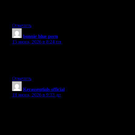
understand. It seems too complex and extremely broad for me.
I’m looking forward for your next post, I will try to get the hang
of it!
Ответить
bonnie blue porn
:
15 июня, 2026 в 8:24 пп
Hey there! I know this is kinda off topic but I was wondering if
you knew where I could locate a captcha plugin for my
comment form? I’m using the same blog platform as yours and
I’m having problems finding one? Thanks a lot!
Ответить
​Kerassentials official
:
18 июня, 2026 в 9:33 дп
Please let me know if you’re looking for a author for your blog.
You have some really good articles and I think I would be a
good asset. If you ever want to take some of the load off, I’d
absolutely love to write some content for your blog in exchange
for a link back to mine. Please blast me an e-mail if interested.
Cheers!