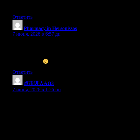
the difficulty and found most individuals will go along with
together with your website.
Ответить
Pharmacy in Hersonissos
:
7 июня, 2026 в 6:57 дп
I do not even know the way I stopped up here, but I believed
this put up used to be good. I do not know who you are but
certainly you are going to a well-known blogger for those who
are not already
Cheers!
Ответить
点击进入AO3
:
7 июня, 2026 в 1:26 пп
Thanks for your suggestions. One thing I have noticed is the fact
banks along with financial institutions know the spending
behavior of consumers as well as understand that most people
max out their real credit cards around the breaks. They properly
take advantage of this fact and start flooding your inbox in
addition to snail-mail box by using hundreds of 0 APR credit
cards offers just after the holiday season ends. Knowing that
should you be like 98 of American community, you’ll leap at the