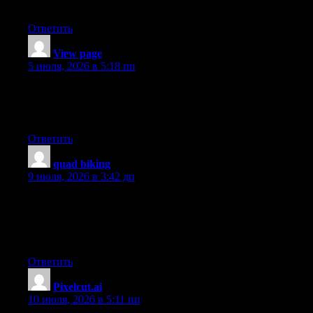
back to mine. Please blast me an e-mail if interested. Thank you!
Ответить
View page
:
5 июля, 2026 в 5:18 пп
Good day! Do you use Twitter? I’d like to follow you if that
would be ok. I’m undoubtedly enjoying your blog and look
forward to new updates.
Ответить
quad biking
:
9 июля, 2026 в 3:42 дп
A Dubai quad bike tour sounds like a perfect weekend
adventure. It gives you a chance to escape the city and enjoy the
open desert. I think it would be a fun activity for both tourists
and residents.
Ответить
Pixelcut.ai
:
10 июля, 2026 в 5:11 пп