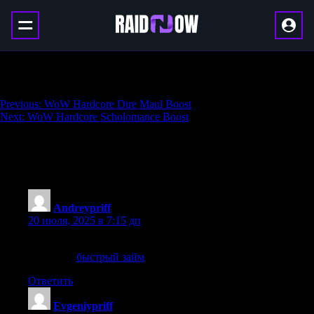
WoW Hardcore Stratholme Boost
Навигация
Previous:
WoW Hardcore Dire Maul Boost
Next:
WoW Hardcore Scholomance Boost
по
записям
85 thoughts on “
WoW Hardcore
Stratholme Boost
”
Andreypriff
:
20 июля, 2025 в 7:15 дп
Материал про быстрый займ заслуживает внимания.
Заходите:
быстрый займ
.
Ответить
Evgeniypriff
: