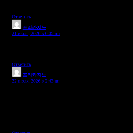
case I will be subscribing to your feed and I hope you write
again very soon!
Ответить
프리카지노
:
21 июля, 2026 в 6:05 пп
I just could not depart your web site before suggesting that I
really loved the usual info a person supply to your visitors? Is
going to be again frequently to check out new posts
Ответить
프리카지노
:
22 июля, 2026 в 2:43 дп
Thanks for sharing superb informations. Your web site is so
cool. I am impressed by the details that you have on this blog. It
reveals how nicely you perceive this subject. Bookmarked this
website page, will come back for more articles. You, my pal,
ROCK! I found simply the information I already searched
everywhere and simply could not come across. What a perfect
site.