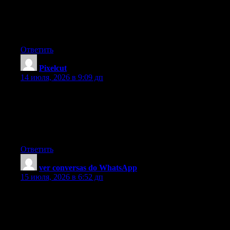
companies. But if you actually maintain a reliable, professional
partnership, offering support and being in contact for about four
to five weeks, you will usually be capable to win an interview.
From there, a house listing follows. Thanks
Ответить
Pixelcut
:
14 июля, 2026 в 9:09 дп
Pretty component of content. I simply stumbled upon your
website and in accession capital to claim that I acquire actually
enjoyed account your weblog posts. Any way I will be
subscribing for your feeds or even I achievement you get
admission to constantly quickly.
Ответить
ver conversas do WhatsApp
:
15 июля, 2026 в 6:52 дп
Thanks for sharing your ideas. I would also like to say that video
games have been at any time evolving. Modern technology and
revolutions have aided create reasonable and active games.
These types of entertainment video games were not actually