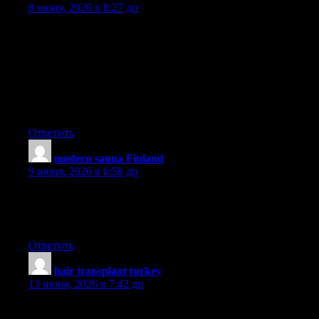
8 июня, 2026 в 8:27 дп
I?ve been exploring for a little bit for any high quality articles or
blog posts in this sort of space . Exploring in Yahoo I finally
stumbled upon this site. Reading this information So i am glad to
express that I’ve an incredibly excellent uncanny feeling I
discovered exactly what I needed. I so much unquestionably will
make sure to do not forget this site and provides it a glance
regularly.
Ответить
modern sauna Finland
:
9 июня, 2026 в 6:58 дп
Hi my friend! I want to say that this post is amazing, great
written and come with approximately all important infos. I?d like
to peer extra posts like this .
Ответить
hair transplant turkey
:
13 июня, 2026 в 7:42 дп
Along with the whole thing which appears to be developing