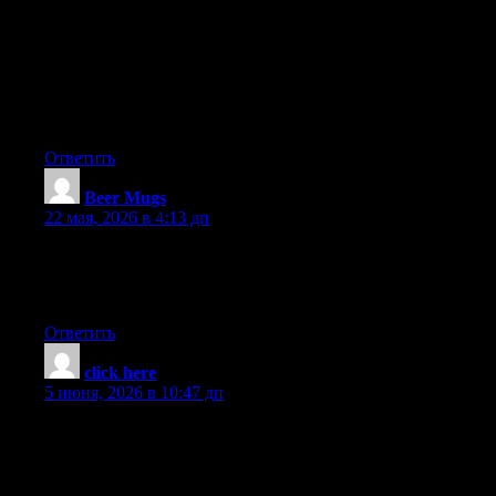
I have observed that wise real estate agents everywhere are
Marketing and advertising. They are seeing that it’s not only
placing a sign post in the front property. It’s really with regards
to building associations with these traders who someday will
become customers. So, when you give your time and energy to
encouraging these dealers go it alone — the «Law connected
with Reciprocity» kicks in. Great blog post.
Ответить
Beer Mugs
:
22 мая, 2026 в 4:13 дп
I savour, lead to I discovered exactly what I was taking a look
for. You have ended my four day lengthy hunt! God Bless you
man. Have a nice day. Bye
Ответить
click here
:
5 июня, 2026 в 10:47 дп
I?ve recently started a website, the information you offer on this
website has helped me tremendously. Thank you for all of your
time & work.