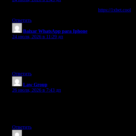
thanks for your help good infor… check our
https://1xbet.cool
Ответить
Baixar WhatsApp para Iphone
:
24 июля, 2026 в 11:29 дп
Hey There. I found your weblog the usage of msn. That is a
very neatly written article. I will be sure to bookmark it and
come back to learn more of your helpful information. Thanks for
the post. I will definitely return.
Ответить
Law Group
:
26 июля, 2026 в 7:43 дп
Hola! I’ve been following your website for a while now and
finally got the courage to go ahead and give you a shout out
from Humble Texas! Just wanted to tell you keep up the great
job!
Ответить