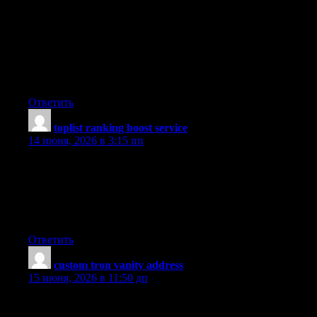
throughout this specific subject material, all your points of view
tend to be very stimulating. Nevertheless, I beg your pardon, but
I do not subscribe to your entire strategy, all be it stimulating
none the less. It looks to everybody that your remarks are
actually not completely justified and in fact you are your self not
completely certain of the assertion. In any event I did appreciate
reading through it.
Ответить
toplist ranking boost service
:
14 июня, 2026 в 3:15 пп
UpvoteRocket delivers anonymous automated votes to 25+
game server toplists XtremeTop100, GTop100, TopG,
MMtop200, RagnaTOP, MuTop100 and more. Undetectable, no
bans, no risk. Pay only per successful vote delivered. Launch a
campaign in seconds and rank higher today.
Ответить
custom tron vanity address
:
15 июня, 2026 в 11:50 дп
You really make it seem so easy with your presentation but I find
this matter to be really something which I think I would never