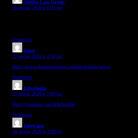
Stanley Law Group
:
26 июля, 2026 в 8:31 пп
I?ve read several good stuff here. Definitely worth bookmarking
for revisiting. I wonder how much effort you put to create such a
great informative website.
Ответить
1xbet
:
27 июля, 2026 в 2:59 пп
https://www.designspiration.com/kheloindia/saves/
Ответить
1xbet login
:
27 июля, 2026 в 7:09 пп
https://youslade.com/Kheloindia
Ответить
1xbet app
:
28 июля, 2026 в 2:49 дп