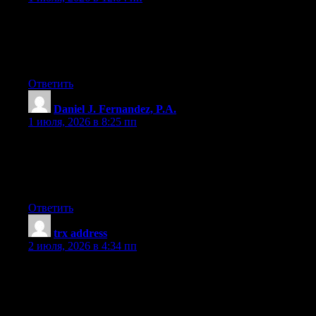
I am extremely inspired with your writing skills and also with
the format for your blog. Is this a paid subject or did you modify
it yourself? Anyway stay up the nice quality writing, it?s rare to
see a great blog like this one these days..
Ответить
Daniel J. Fernandez, P.A.
:
1 июля, 2026 в 8:25 пп
I am not sure where you’re getting your info, but good topic. I
needs to spend some time learning more or understanding more.
Thanks for fantastic info I was looking for this information for
my mission.
Ответить
trx address
:
2 июля, 2026 в 4:34 пп
Please let me know if you’re looking for a author for your site.
You have some really great articles and I think I would be a
good asset. If you ever want to take some of the load off, I’d
love to write some content for your blog in exchange for a link