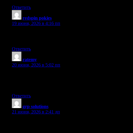
Ответить
redspin pokies
:
19 июня, 2026 в 4:16 пп
This website does not render properly on my droid — you might
want to try and repair that
Ответить
ratemy
:
20 июня, 2026 в 5:02 пп
It?s really a cool and useful piece of information. I am glad that
you shared this helpful information with us. Please keep us up to
date like this. Thanks for sharing.
Ответить
grp solutions
:
21 июня, 2026 в 2:41 дп
Great work! This is the type of information that should be shared
around the internet. Shame on the search engines for not
positioning this post higher! Come on over and visit my web site