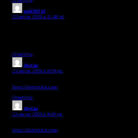
Ответить
gold365 id
:
22 июля, 2026 в 11:48 дп
Great blog! Is your theme custom made or did you download it
from somewhere? A design like yours with a few simple
adjustements would really make my blog stand out. Please let
me know where you got your design. Many thanks
Ответить
4bet.in
:
23 июля, 2026 в 8:59 дп
thanks for your help good infor… check our
https://4betcricket.com/
Ответить
4bet.in
:
23 июля, 2026 в 9:49 дп
thanks for your help good infor… check our
https://4betcricket.com/