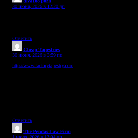
diva168 porn
:
30 июня, 2026 в 12:20 дп
Heya i?m for the first time here. I came across this board and I
find It really useful & it helped me out a lot. I hope to give
something back and aid others like you aided me.
Ответить
Cheap Tapestries
:
30 июня, 2026 в 3:59 пп
http://www.factorytapestry.com
is a Trusted Online Wall
Hanging Tapestry Store. We are selling online art and decor
since 2008, our digital business journey started in Australia. We
sell 100 made-to-order quality printed soft fabric tapestry which
are just too perfect for decor and gifting. We offer Up-to 50
percent OFF Storewide Sale across all the Wall Hanging
Tapestries. We provide Fast Shipping USA, CAN, UK, EUR,
AUS, NZ, ASIA and Worldwide Delivery across 100+
countries.
Ответить
The Pendas Law Firm
:
1 июля, 2026 в 12:04 пп