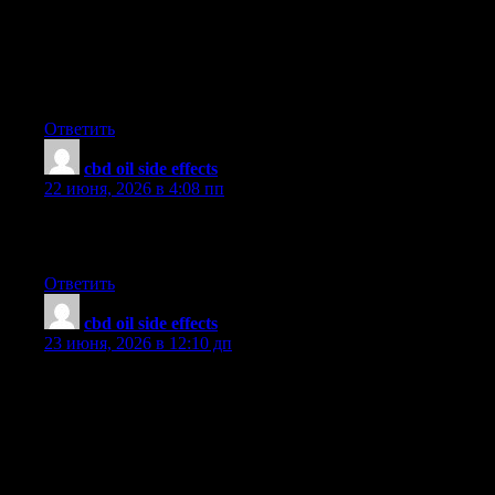
provide the professional photographer with a chunk of an
imaginative flare. Many times however, the soft cloud isn’t what
exactly you had planned and can in many cases spoil an
otherwise good photograph, especially if you intend on
enlarging it.
Ответить
cbd oil side effects
:
22 июня, 2026 в 4:08 пп
Thank you, I’ve been searching for information about this topic
for ages and yours is the best I have found so far.
Ответить
cbd oil side effects
:
23 июня, 2026 в 12:10 дп
I have come across that nowadays, more and more people will
be attracted to video cameras and the subject of images.
However, really being a photographer, you should first commit
so much of your time deciding the exact model of digital camera
to buy along with moving store to store just so you may buy the
lowest priced camera of the trademark you have decided to pick.