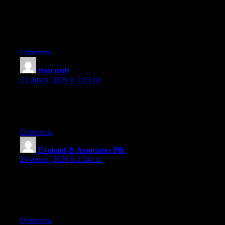
Australia. 2000+ Tin Beer Signs, Outdoor Metal Wall Art,
Business Tin Signs, Vintage Metal Signs to choose from. 100
Premium Quality Artwork. Up-to 40 OFF Sale Store-wide. Fast
Shipping USA, Canada, UK, Australia, New Zealand, Europe.
Ответить
tron usdt
:
25 июня, 2026 в 1:03 пп
I’ve been absent for a while, but now I remember why I used to
love this blog. Thank you, I?ll try and check back more often.
How frequently you update your site?
Ответить
Eveland & Associates Pllc
:
26 июня, 2026 в 2:24 пп
Thanks , I have just been searching for info about this topic for a
while and yours is the greatest I have came upon till now.
However, what in regards to the conclusion? Are you positive in
regards to the source?
Ответить