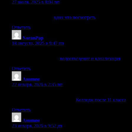
27 июля, 2025 в 8:04 пп
Если ищете данные о вднх что посмотреть, вот хороший
источник. Заходите:
вднх что посмотреть
.
Ответить
NoranPap
:
18 августа, 2025 в 9:47 пп
Информация о водоотведение и канализация может
пригодиться. Заходите:
водоотведение и канализация
.
Ответить
Аноним
:
22 января, 2026 в 2:35 пп
Нашёл полезную информацию о Колледж после 11 класса,
стоит взглянуть. Смотрите тут:
Колледж после 11 класса
.
Ответить
Аноним
:
23 января, 2026 в 9:52 дп