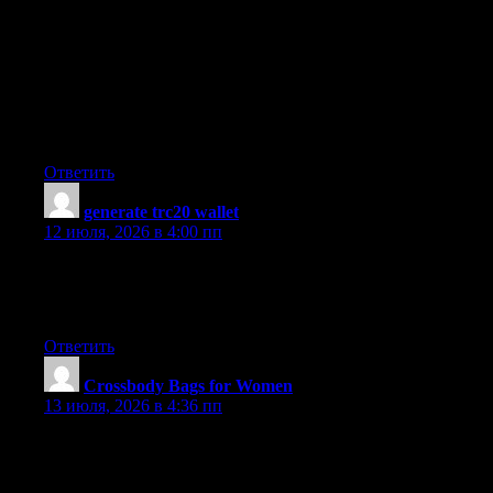
Furthermore, i believe that mesothelioma is a scarce form of
cancers that is commonly found in individuals previously
subjected to asbestos. Cancerous cells form within the
mesothelium, which is a protective lining which covers a lot of
the body’s bodily organs. These cells ordinarily form inside
lining on the lungs, mid-section, or the sac which actually
encircles one’s heart. Thanks for expressing your ideas.
Ответить
generate trc20 wallet
:
12 июля, 2026 в 4:00 пп
I have been absent for a while, but now I remember why I used
to love this site. Thanks , I?ll try and check back more often.
How frequently you update your website?
Ответить
Crossbody Bags for Women
:
13 июля, 2026 в 4:36 пп
I’ve learned some new things from your blog post. Also a thing
to I have seen is that typically, FSBO sellers will probably reject
you actually. Remember, they might prefer to not ever use your