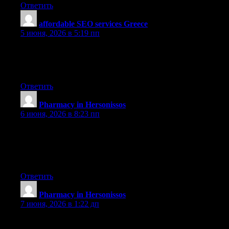
Ответить
affordable SEO services Greece
:
5 июня, 2026 в 5:19 пп
It?s actually a great and useful piece of information. I am glad
that you shared this helpful info with us. Please keep us up to
date like this. Thanks for sharing.
Ответить
Pharmacy in Hersonissos
:
6 июня, 2026 в 8:23 пп
Hmm is anyone else experiencing problems with the images on
this blog loading? I’m trying to determine if its a problem on my
end or if it’s the blog. Any feedback would be greatly
appreciated.
Ответить
Pharmacy in Hersonissos
:
7 июня, 2026 в 1:22 дп
You made some first rate points there. I seemed on the web for