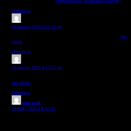
ссылкой. Вот ссылка:
графический дизайнер колледж
.
Ответить
Аноним
:
19 марта, 2026 в 12:51 дп
Если ищете инфу о site adulte, вот сайт. Смотрите тут:
site
adulte
.
Ответить
Аноним
:
19 марта, 2026 в 12:55 пп
Если ищете данные о site adulte, вот источник. Ссылка тут:
site adulte
.
Ответить
tron usdt
:
18 мая, 2026 в 4:52 пп
Hi there, You have done a great job. I?ll definitely digg it and
personally suggest to my friends. I’m confident they will be
benefited from this website.