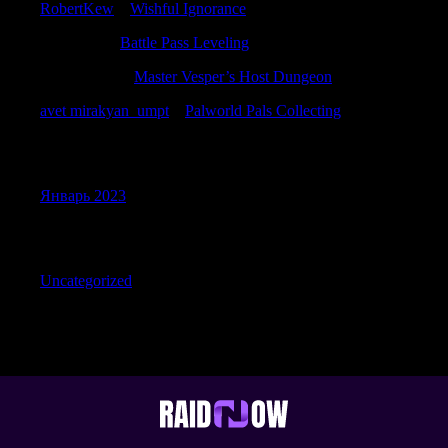
RobertKew
к
Wishful Ignorance
Charlesjer
к
Battle Pass Leveling
Robertneuth
к
Master Vesper’s Host Dungeon
avet mirakyan_umpt
к
Palworld Pals Collecting
Archives
Январь 2023
Categories
Uncategorized