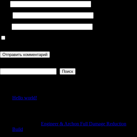
Имя
Email
Сайт
Сохранить моё имя, email и адрес сайта в этом браузере для
последующих моих комментариев.
Поиск
Поиск
Recent Posts
Hello world!
Recent Comments
Robertneuth
к
Engineer & Archon Full Damage Reduction
Build