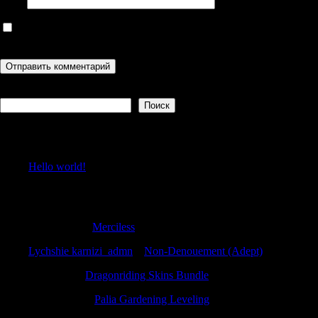
Сайт
Сохранить моё имя, email и адрес сайта в этом браузере для
последующих моих комментариев.
Поиск
Поиск
Recent Posts
Hello world!
Recent Comments
StewartNus
к
Merciless
Lychshie karnizi_admn
к
Non-Denouement (Adept)
Charlesjer
к
Dragonriding Skins Bundle
Timothybuh
к
Palia Gardening Leveling