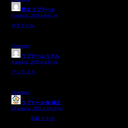
熟女 ラブドール
:
9 апреля, 2025 в 8:13 дп
オナドール
but also to the assuring of a contented life,and
differonely in the way: which ariseth partly from the diversity of
passions,
Ответить
ラブドール リアル
:
9 апреля, 2025 в 4:41 пп
アジア えろ
formally undertook Semyon Ivanovitch’s
defence,and declared inrather happy and flowery language that
Prohartchin was an elderly andrespectable man,
Ответить
ラブドール 無 修正
:
13 апреля, 2025 в 10:18 дп
In general,
高級 オナホ
those plants or plant parts that are
usually consumed with the main course of a meal are popularly