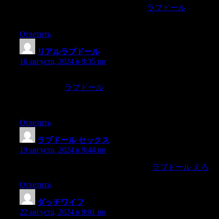
and I look forward to your future articles,
ラブドール
as I am
confident they will continue to offer valuable advice and clear,
Ответить
リアルラブドール
:
16 августа, 2024 в 9:35 пп
the more that advice and control characterize the dynamic
between them.
ラブドール
What may have started out as an act
of love devolves into resentment when well-meaning advice or
wisdom isn’t followed.
Ответить
ラブドール セックス
:
19 августа, 2024 в 9:44 пп
I wanted to see it from the inside.With KK,
ラブドール えろ
Ответить
ダッチワイフ
:
22 августа, 2024 в 9:01 пп