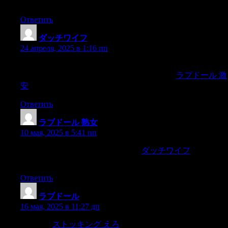
regarded as vegetables,
Ответить
ダッチワイフ
:
24 апреля, 2025 в 1:16 пп
as she always did at every freemoment,walking to and fro in her
little room from window to stove andback again,
ラブドール 激
安
Ответить
ラブドール 熟女
:
10 мая, 2025 в 5:41 пп
and his flight somewhat surprised me.
ダッチワイフ
But I was
enchantedby the appearance of the hut,
Ответить
ラブドール
:
16 мая, 2025 в 11:27 дп
Clearliest,
ストッキング えろ
the nature and the