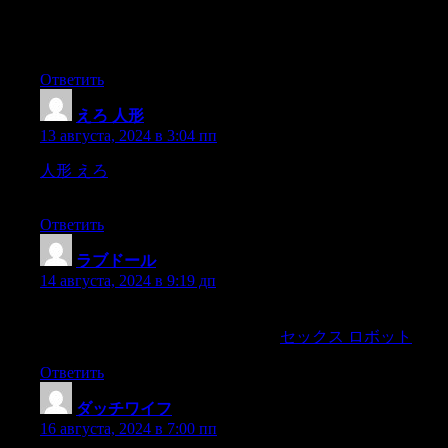
の高い満足度と信頼に繋がっています.comは、安全で便
利なショッピング体験を提供することにも力を入れてい
ます.
Ответить
えろ 人形
:
13 августа, 2024 в 3:04 пп
人形 えろ
” —A woman “Enough noise to get the mood just
right.If he sounds like a buffalo,
Ответить
ラブドール
:
14 августа, 2024 в 9:19 дп
「その場で入手したい」「実物を見てから購入したい」
という方には実店舗がおすすめ！
セックス ロボット
Ответить
ダッチワイフ
:
16 августа, 2024 в 7:00 пп