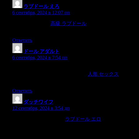
ラブドール えろ
:
6 сентября, 2024 в 12:07 пп
(2) aggregate fruits,
高級 ラブドール
such as blackberries and
strawberries,
Ответить
ドール アダルト
:
6 сентября, 2024 в 7:54 пп
TPE doll is much cheaperIf you would like get a cheaper to get
start your wonderful sexlife with dolls,
人形 セックス
Then
TPE doll will be Great selection for you.
Ответить
ダッチワイフ
:
12 сентября, 2024 в 3:54 дп
Promiscuity or monogamy.
ラブドール エロ
Is one more
existentially meaningful than the other? You contend Rollo May
prejudically believed so,