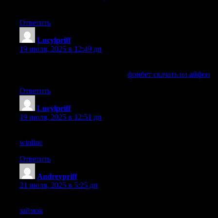
ministryAngelical,
Ответить
Lucylpriff
:
19 июля, 2025 в 12:49 дп
Интересный материал про фонбет скачать на айфон
попался на глаза. Смотрите тут:
фонбет скачать на айфон
.
Ответить
Lucylpriff
:
19 июля, 2025 в 12:51 дп
Нашёл информацию о winline, рекомендую. Ссылка тут:
winline
.
Ответить
Andreypriff
:
21 июля, 2025 в 5:25 дп
Если ищете инфу о займов, вот сайт. Смотрите тут:
займов
.