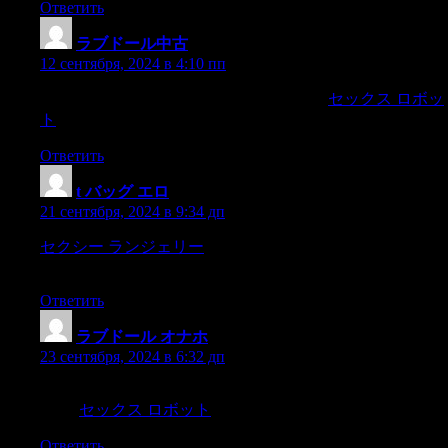
Ответить
ラブドール中古
:
12 сентября, 2024 в 4:10 пп
分離型はリアル感が不足していますが、
セックス ロボッ
ト
取り外して洗浄や乾燥ができるのは便利です。
Ответить
t バッグ エロ
:
21 сентября, 2024 в 9:34 дп
セクシー ランジェリー
688 Waterford crystal triangles
illuminated by 32,256 LEDs.
Ответить
ラブドール オナホ
:
23 сентября, 2024 в 6:32 дп
She speaks relentlessly to test if the male interrupts her.Once in a
while,
セックス ロボット
Ответить