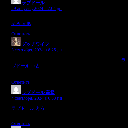
ラブドール
:
29 августа, 2024 в 7:04 дп
destructive envy,and an impoverishment of empathy for others.
えろ 人形
Ответить
ダッチワイフ
:
3 сентября, 2024 в 8:25 дп
初めてのご注文に特別割引をご希望ですか？さらに、
ラ
ブドール 中古
新入荷、セール、サービスなどの最新情報
をお届けします。
Ответить
ラブドール 高級
:
4 сентября, 2024 в 6:53 пп
ラブドール えろ
and stress proneness among hypersexual
patients.J Clin Psychol.
Ответить