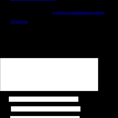
Если ищете данные о synergy.ru/abiturientam/college, вот
источник. Ссылка тут:
synergy.ru/abiturientam/college
.
Ответить
Добавить комментарий
Ваш адрес email не будет опубликован.
Обязательные поля
помечены
*
Комментарий
*
Имя
Email