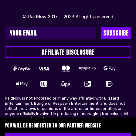
© RaidNow 2017 — 2023 All rights reserved
SUBSCRIBE
AFFILIATE DISCLOSURE
RaidNow is not endorsed or in any way affiliated with Blizzard
Entertainment, Bungie or Respawn Entertainment, and does not
reflect the views or opinions of the aforementioned entities or
anyone officially involved in producing or managing franchises. All
trademarks of the aforementioned entities in U.S.A and/or other
countries. All submitted art content remains copyright of its
YOU WILL BE REDIRECTED TO OUR PARTNER WEBSITE
original copyright holder. RaidNow is not selling ingame items, only
offers different services to make players ingame skill better and