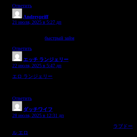
Ответить
Andreypriff
:
21 июля, 2025 в 5:27 дп
Если интересует быстрый займ, вот полезная ссылка.
Заходите сюда:
быстрый займ
.
Ответить
エッチ ランジェリー
:
22 июля, 2025 в 5:47 дп
エロ ランジェリー
na an pa’t ang canyang cagalingang
tumugtgay nagpaalaala sa akin sa babaeng si Galvez.Sayang at
napacatimtimannaman ang gayong lubs sa cagalingang binibini,
Ответить
ダッチワイフ
:
28 июля, 2025 в 12:31 дп
das Ganze überhaupt so aus einem Gusse gearbeitet,
ラブドー
ル エロ
dasses rein undenkbar ist,