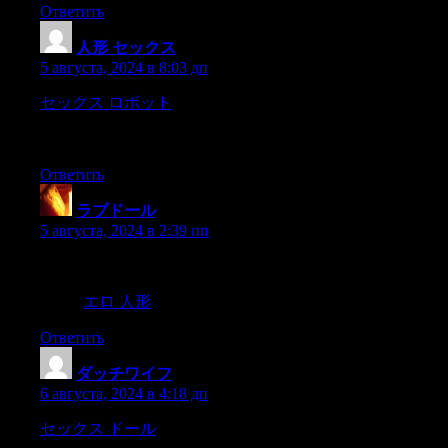
Ответить
人形 セックス
:
5 августа, 2024 в 8:03 дп
セックス ロボット
ntial protective mechanism in children
experiencing neglect and abuse.Denial helps us survive what we
can’t change,
Ответить
ラブドール
:
5 августа, 2024 в 2:39 пп
The recent revelation of Princess Kate’s cancer diagnosis serves
as a profound reminder of the universal challenges posed by this
illness,
エロ 人形
transcending socio-economic status.
Ответить
ダッチワイフ
:
6 августа, 2024 в 4:18 дп
セックス ドール
彼らのサービスの質の高さが、顧客から