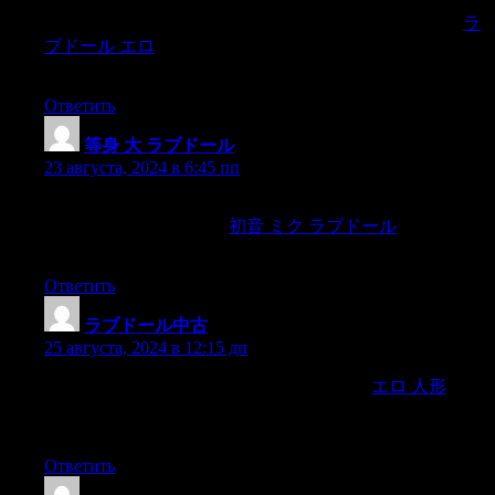
Bullying can be harder to see in the covert type of narcissist,
ラ
ブドール エロ
who uses more «passive» aggression like
dismissal,
Ответить
等身 大 ラブドール
:
23 августа, 2024 в 6:45 пп
But one thing we can affirm, Irontech Doll will continue
creating astounding sexual
初音 ミク ラブドール
intercourse
dolls to aid satisfying encounters,
Ответить
ラブドール中古
:
25 августа, 2024 в 12:15 дп
RealDollX versions can even be outfitted with
エロ 人形
a
customized electric sensor that interprets your touch into
simulated arousal for that doll.
Ответить