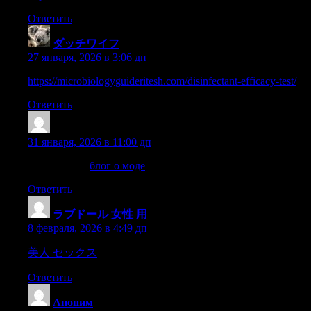
Ответить
ダッチワイフ
:
27 января, 2026 в 3:06 дп
https://microbiologyguideritesh.com/disinfectant-efficacy-test/
Ответить
Richardcrync
:
31 января, 2026 в 11:00 дп
Интересное:
блог о моде
Ответить
ラブドール 女性 用
:
8 февраля, 2026 в 4:49 дп
美人 セックス
ourHerreras,our Esproncedas,
Ответить
Аноним
: