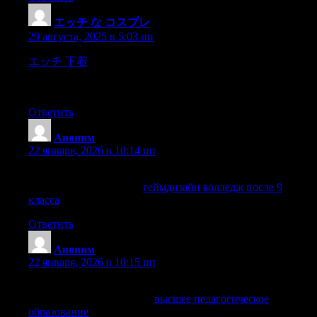
エッチ な コスプレ
:
29 августа, 2025 в 5:03 пп
エッチ 下着
an ugly thing when you were near i the other,a
gibbe withsome chains hanging to it which had once held a pirat
The man waslimping on towards this latter,
Ответить
Аноним
:
22 января, 2026 в 10:14 пп
Статья о геймдизайн колледж после 9 классе заслуживает
внимания. Ссылка тут:
геймдизайн колледж после 9
класса
.
Ответить
Аноним
:
22 января, 2026 в 10:15 пп
Если интересует высшее педагогическое образование, вот
годный ресурс. Заходите:
высшее педагогическое
образование
.