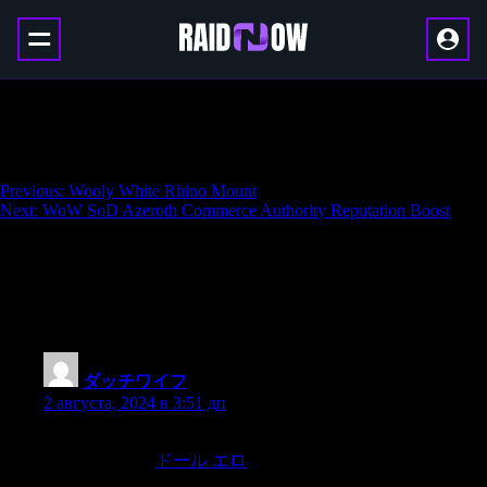
WoW Season of Discovery Durotar Supply
and Logistics Reputation Boost
Навигация
Previous:
Wooly White Rhino Mount
Next:
WoW SoD Azeroth Commerce Authority Reputation Boost
по
записям
46 thoughts on “
WoW Season of Discovery
Durotar Supply and Logistics Reputation
Boost
”
ダッチワイフ
:
2 августа, 2024 в 3:51 дп
advocacy will often lose its patience with science and end up
misrepresenting,
ドール エロ
selectively using,