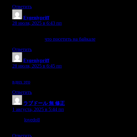
Ответить
Evgeniypriff
:
28 июля, 2025 в 6:43 пп
Нашёл сайт с данными о что посетить на байкале.
Заходите сюда:
что посетить на байкале
.
Ответить
Evgeniypriff
:
28 июля, 2025 в 6:45 пп
Узнал больше о вднх это, делюсь ссылкой. Вот ссылка:
вднх это
.
Ответить
ラブドール 無 修正
:
1 августа, 2025 в 5:44 пп
“If so,
lovedoll
I should not like them to be leftin wan and will
send them any sum of money you may think necessary.
Ответить