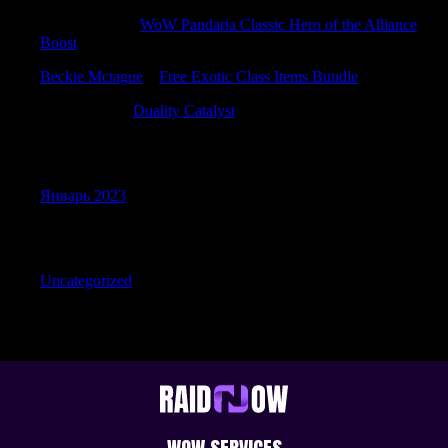
GilbertAcads
к
WoW Pandaria Classic Hero of the Alliance
Boost
Beckie Mctague
к
Free Exotic Class Items Bundle
PatrickIdiop
к
Duality Catalyst
Archives
Январь 2023
Categories
Uncategorized