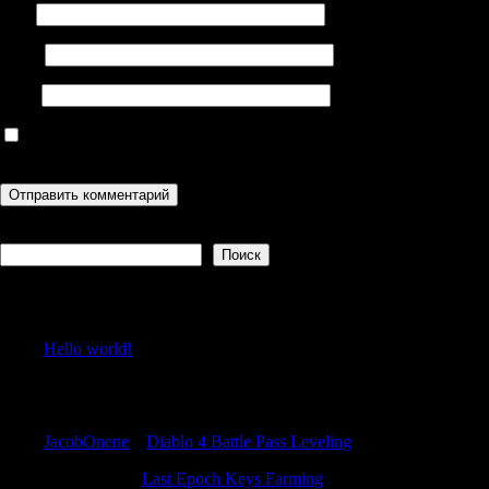
Имя
Email
Сайт
Сохранить моё имя, email и адрес сайта в этом браузере для
последующих моих комментариев.
Поиск
Поиск
Recent Posts
Hello world!
Recent Comments
JacobOnene
к
Diablo 4 Battle Pass Leveling
StewartNus
к
Last Epoch Keys Farming