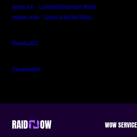
lalabet_tcer
к
Corrupted Dreadwing Mount
mostbet_nxpa
к
Crown of the Red Prince
Archives
Январь 2023
Categories
Uncategorized
WOW SERVIC