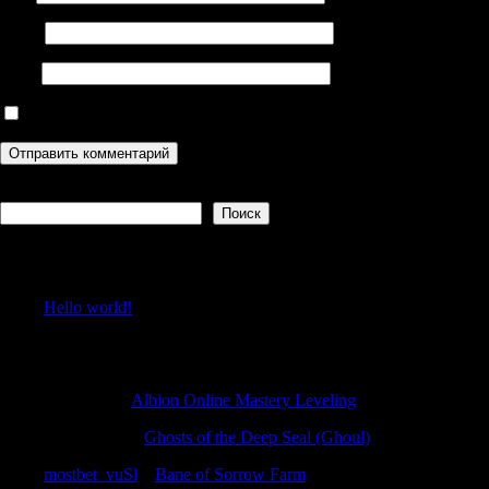
Email
Сайт
Сохранить моё имя, email и адрес сайта в этом браузере дл
Поиск
Поиск
Recent Posts
Hello world!
Recent Comments
EdwinLut
к
Albion Online Mastery Leveling
JamesRoalk
к
Ghosts of the Deep Seal (Ghoul)
mostbet_vuSl
к
Bane of Sorrow Farm