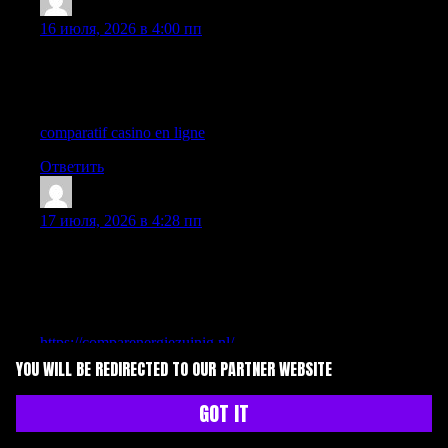
Earnestfub
:
16 июля, 2026 в 4:00 пп
The clarity of your writing truly stands out in this article. You
managed to capture all the essential points in a perfectly
unbiased manner, which I always find very appreciated.
comparatif casino en ligne
Ответить
FobertHoits
:
17 июля, 2026 в 4:28 пп
The way this post combines clarity, balance, and a smooth
conversational style makes it much more comfortable to read,
while also helping readers stay interested in the discussion from
the first point to the last without losing focus.
https://comparenergiezuinig.nl/
YOU WILL BE REDIRECTED TO OUR PARTNER WEBSITE
Ответить
GOT IT
Jefferytix
:
18 июля, 2026 в 11:46 пп