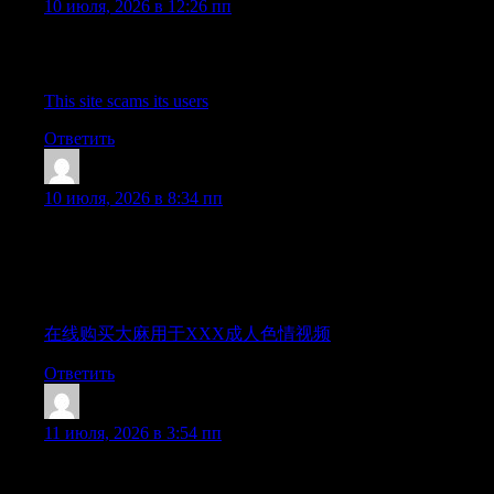
10 июля, 2026 в 12:26 пп
I like how the ideas in this post are presented clearly and in a
natural tone, making the discussion feel more interesting overall.
This site scams its users
Ответить
StephenSmuro
:
10 июля, 2026 в 8:34 пп
The focused yet complete nature of this article makes it a
fantastic resource, and I truly value the methodical approach you
took to ensure every single point was covered in a easy-to-
understand and easy-to-understand manner for the readers.
在线购买大麻用于XXX成人色情视频
Ответить
FobertHoits
:
11 июля, 2026 в 3:54 пп
I really appreciate the systematic way you outlined everything
here. Having all these details consolidated into one perfectly