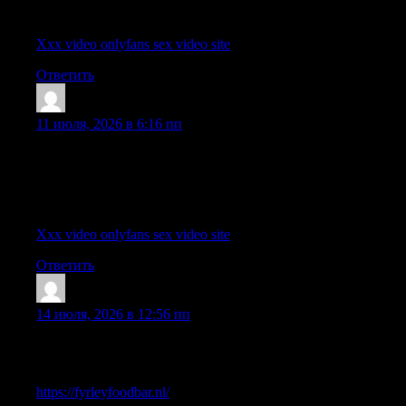
neutral and easy-to-follow post saves everyone a lot of time.
Xxx video onlyfans sex video site
Ответить
FobertHoits
:
11 июля, 2026 в 6:16 пп
Thank you for compiling all these details into such an clear
format. The organized layout and perfectly balanced perspective
make this an outstanding piece of writing that genuinely helps
readers understand the broader context of the topic.
Xxx video onlyfans sex video site
Ответить
FobertHoits
:
14 июля, 2026 в 12:56 пп
The tone of this post feels balanced and conversational, which
helps create a comfortable reading experience for many readers.
https://fyrleyfoodbar.nl/