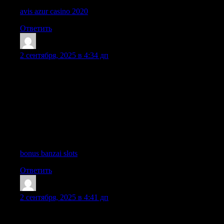
avis azur casino 2020
|
Ответить
Quauco4Cat
:
2 сентября, 2025 в 4:34 дп
Je suis totalement emballe par Banzai Casino, il procure une
plongee dans le divertissement intense. La gamme de jeux est
impressionnante, incluant des slots dynamiques. Le service
d’assistance est exemplaire, joignable 24/7. Les transactions sont
parfaitement protegees, de temps a autre les promotions
pourraient etre plus frequentes. En resume, Banzai Casino vaut
largement le detour pour les joueurs en quete de frissons ! De
plus le design est visuellement percutant, ajoutant une touche
d’elegance et d’energie.
bonus banzai slots
|
Ответить
Dieona8Cat
:
2 сентября, 2025 в 4:41 дп
Je trouve absolument fantastique Betclic Casino, c’est une
veritable experience de jeu electrisante. La selection de jeux est