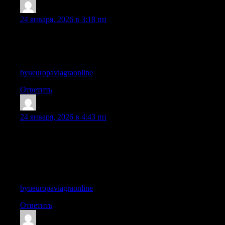
Dichaelblali
:
24 января, 2026 в 3:18 пп
Do you have a spam issue on this site; I also am a blogger, and I
was wanting to know your situation; many of us have created
some nice practices and we are looking to swap solutions with
other folks, please shoot me an e-mail if interested.
byueuropaviagraonline
Ответить
StephenSmuro
:
24 января, 2026 в 4:43 пп
An outstanding share! I have just forwarded this onto a
coworker who has been doing a little homework on this. And he
actually ordered me lunch due to the fact that I discovered it for
him… lol. So let me reword this…. Thanks for the meal!! But
yeah, thanx for spending time to discuss this subject here on
your internet site.
byueuropaviagraonline
Ответить
Timsothymus
: