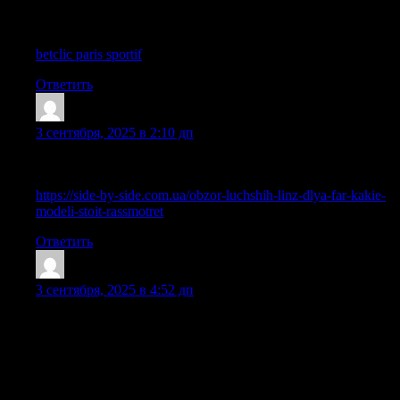
Betclic Casino offre une experience de jeu remarquable pour les
passionnes de jeux numeriques ! De plus la navigation est simple
et agreable, renforce l’immersion totale.
betclic paris sportif
|
Ответить
Lhanehaisp
:
3 сентября, 2025 в 2:10 дп
This information is worth everyone’s attention. How can I find
out more?
https://side-by-side.com.ua/obzor-luchshih-linz-dlya-far-kakie-
modeli-stoit-rassmotret
Ответить
Francismary8Cat
:
3 сентября, 2025 в 4:52 дп
Je suis enthousiaste a propos de Casino Action, il offre une
plongee dans un univers vibrant. Le catalogue est
incroyablement vaste, incluant des slots de pointe de
Microgaming. Les agents sont professionnels et toujours prets a
aider, repondant en quelques minutes. Les paiements sont fluides