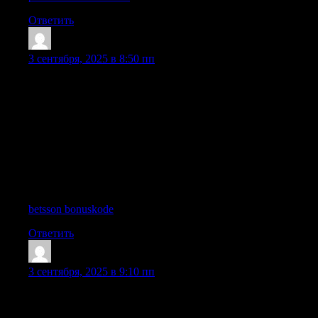
Ответить
Chrispik7Cat
:
3 сентября, 2025 в 8:50 пп
J’apprecie enormement Betsson Casino, on dirait une experience
de jeu electrisante. La selection est riche et diversifiee, incluant
des slots de derniere generation comme Starburst. Le service
client est exceptionnel, joignable a toute heure. Les paiements
sont fluides et securises avec un maximum de 50 000 € par jour,
cependant davantage de recompenses via le programme VIP
seraient appreciees. Pour conclure, Betsson Casino ne decoit
jamais pour ceux qui aiment parier ! En bonus le site est concu
avec modernite et ergonomie, facilite chaque session de jeu.
betsson bonuskode
|
Ответить
Joshualinr8Cat
:
3 сентября, 2025 в 9:10 пп
J’apprecie enormement CasinoBelgium, ca ressemble a une
experience de jeu unique aux couleurs belges. Le catalogue est