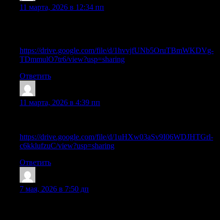
11 марта, 2026 в 12:34 пп
Helpful info. Fortunate me I found your web site by accident,
and I’m shocked why this coincidence did not took place earlier!
I bookmarked it.
https://drive.google.com/file/d/1hvvjfUNb5OruTBmWKDVg-
TDmmulO7tr6/view?usp=sharing
Ответить
StephenSmuro
:
11 марта, 2026 в 4:39 пп
Hello Dear, are you truly visiting this web site on a regular basis,
if so after that you will absolutely take fastidious experience.
https://drive.google.com/file/d/1uHXw03aSv9I06WDJHTGrl-
c6kklufzuC/view?usp=sharing
Ответить
Dichaelblali
:
7 мая, 2026 в 7:50 дп
This is very interesting, You are a very skilled blogger. I’ve
joined your rss feed and look forward to seeking more of your