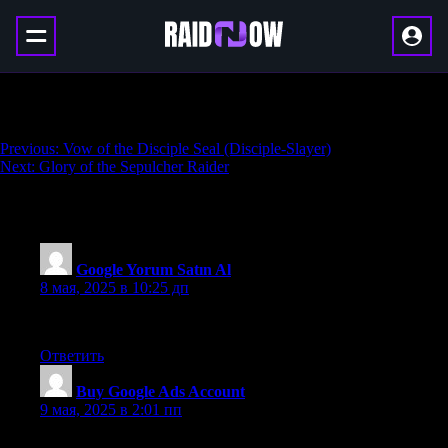
Allied Races Bundle
Навигация
Previous:
Vow of the Disciple Seal (Disciple-Slayer)
Next:
Glory of the Sepulcher Raider
по
записям
2 thoughts on “
Allied Races Bundle
”
Google Yorum Satın Al
:
8 мая, 2025 в 10:25 дп
Very best article, thanks!
Ответить
Buy Google Ads Account
:
9 мая, 2025 в 2:01 пп
Interesting and nice article, thanks for your effort!