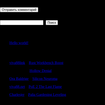
последующих моих комментариев.
Поиск
Поиск
Recent Posts
Hello world!
Recent Comments
viva88link
к
Rust Workbench Boost
Samuelnek
к
Hollow Denial
Ora Baldrige
к
Silicon Neuroma
viva88.net
к
PoE 2 The Last Flame
Charlesjer
к
Palia Gardening Leveling
Archives