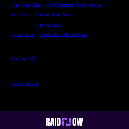
Christiana Elsass
к
Swift Razzashi Raptor Mount
JamesVaw
к
Bug-Out Bag Farm
StewartNus
к
Tempest Roar
Lenny Spirk
к
Silent Glider Mount Boost
Archives
Январь 2023
Categories
Uncategorized