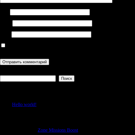
Имя
Email
Сайт
Сохранить моё имя, email и адрес сайта в этом браузере для
последующих моих комментариев.
Поиск
Поиск
Recent Posts
Hello world!
Recent Comments
Lonnievog
к
Zone Missions Boost