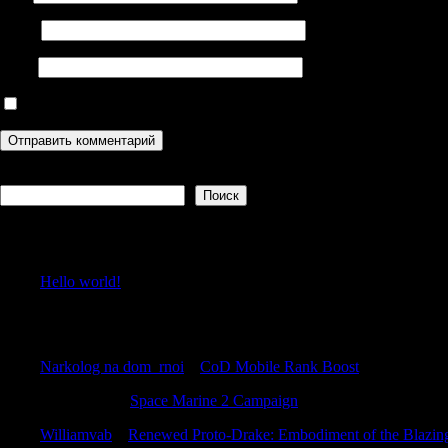
Email
Сайт
Сохранить моё имя, email и адрес сайта в этом браузере дл
Поиск
Поиск
Recent Posts
Hello world!
Recent Comments
Narkolog na dom_rnoi
к
CoD Mobile Rank Boost
RobertKew
к
Space Marine 2 Campaign
Williamvab
к
Renewed Proto-Drake: Embodiment of the Blazin