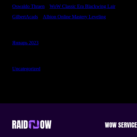
Oswaldo Thraen
к
WoW Classic Era Blackwing Lair
GilbertAcads
к
Albion Online Mastery Leveling
Archives
Январь 2023
Categories
Uncategorized
WOW SERVIC