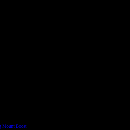
я последующих моих комментариев.
g Mount Boost