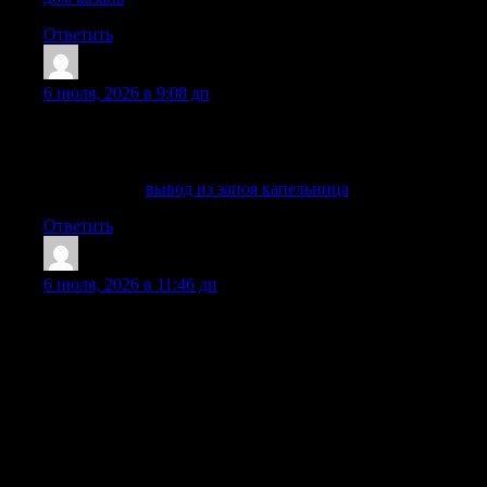
Ответить
Albertvap
:
6 июля, 2026 в 9:08 дп
Запоя вывод в клинике Сочи: лечение алкогольной
зависимости, детоксикация, капельница, помощь
нарколога на дому, кодирование и реабилитация.
Детальнее —
вывод из запоя капельница
Ответить
ErnestoGut
:
6 июля, 2026 в 11:46 дп
Реабилитация наркоманов по методу 12 шагов может
сочетаться с психотерапией, групповой терапией,
консультацией нарколога, работой психолога,
наблюдением врача, медикаментозной терапией,
стационаром, детоксикацией и помощью родственникам.
Если человек находится в острой интоксикации,
переживает ломку, запой, похмельный синдром, тревогу,
бессонницу, психоз или выраженное физическое
истощение, сначала может потребоваться наркологическая