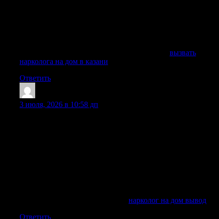
ситуациях, когда человеку сложно самостоятельно
обратиться в клинику. Врач приезжает на дом, проводит
осмотр, диагностику состояния, подбирает препараты,
ставит капельница и дает рекомендации по дальнейшему
лечению зависимости.
Получить дополнительную информацию —
вызвать
нарколога на дом в казани
Ответить
Ronaldves
:
3 июля, 2026 в 10:58 дп
Вызов нарколога на дом актуален в ситуации, когда
пациент не может самостоятельно прийти на прием в
клинике, агрессивно реагирует на уговоры, находится в
тяжелой похмельной интоксикации или боится
постановки на учет. Врач помогает на месте: проводит
первичная диагностика, осмотр, назначает
медикаментозные процедуры, дает рекомендации по
дальнейшему лечению и объясняет родственникам, как
действовать после приезда бригады.
Подробнее можно узнать тут —
нарколог на дом вывод
Ответить