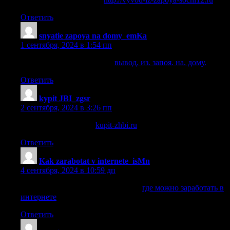
Ответить
snyatie zapoya na domy_emKa
:
1 сентября, 2024 в 1:54 пп
вывод. из. запоя. на. дому.
вывод. из. запоя. на. дому.
.
Ответить
kypit JBI_zgsr
:
2 сентября, 2024 в 3:26 пп
жби изделия каталог
kupit-zhbi.ru
.
Ответить
Kak zarabotat v internete_isMn
:
4 сентября, 2024 в 10:59 дп
где можно заработать в интернете
где можно заработать в
интернете
.
Ответить