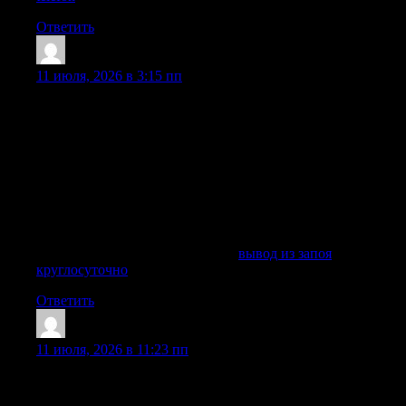
Ответить
DiegoVib
:
11 июля, 2026 в 3:15 пп
Вывод из запоя в Казани нужен, когда человек не может
самостоятельно остановиться, пьет несколько дней подряд,
теряет сон, силы, аппетит и нормальное самочувствие.
Запой опасен не только похмельем: длительное
употребление алкоголя нарушает работу сердца, печени,
сосудистой системы, желудка, головного мозга и нервного
состояния. В такой ситуации важно быстро вызвать врача
нарколога на дому, чтобы получить медицинскую помощь,
провести осмотр пациента и начать безопасное лечение.
Подробнее можно узнать тут —
вывод из запоя
круглосуточно
Ответить
DiegoVib
:
11 июля, 2026 в 11:23 пп
Врач нарколог проводит первичный осмотр пациента,
уточняет, сколько дней длится запой, какие напитки