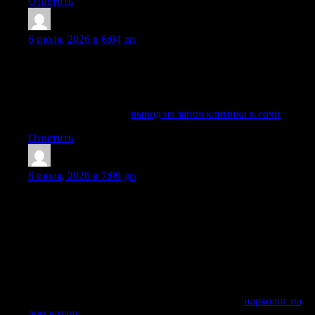
Ответить
Albertvap
:
6 июля, 2026 в 6:04 дп
выездная наркологическая служба оперативно приедет по
указанному адресу, имея при себе все необходимое
оборудование и медикаменты, в том числе для оказания
неотложной помощи.
Выяснить больше —
вывод из запоя клиника в сочи
Ответить
Marvintek
:
6 июля, 2026 в 7:09 дп
Нарколог на дом в Казани — это срочная медицинская
помощь пациенту при запое, похмелья, интоксикации,
абстинентного синдрома, наркотической ломки и других
ситуациях, когда человеку сложно самостоятельно
обратиться в клинику. Врач приезжает на дом, проводит
осмотр, диагностику состояния, подбирает препараты,
ставит капельница и дает рекомендации по дальнейшему
лечению зависимости.
Получить дополнительную информацию —
нарколог на
дом казань