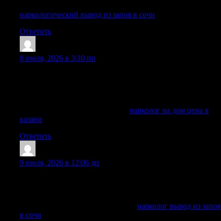
Получить дополнительную информацию —
наркологический вывод из запоя в сочи
Ответить
RichardTaf
:
8 июля, 2026 в 3:10 пп
Вызов нарколога на дом в Казани. Круглосуточная
наркологическая помощь на дому: лечение запоя,
детоксикация, капельница, консультация. Анонимный
прием. Узнайте цену в клинике.
Подробнее можно узнать тут —
нарколог на дом цена в
казани
Ответить
Edwardbub
:
9 июля, 2026 в 12:06 дп
Запоя вывод в клинике Сочи: лечение алкогольной
зависимости, капельница, детоксикация, помощь
нарколога на дому, кодирование и реабилитация анонимно
Исследовать вопрос подробнее —
нарколог вывод из запоя
в сочи