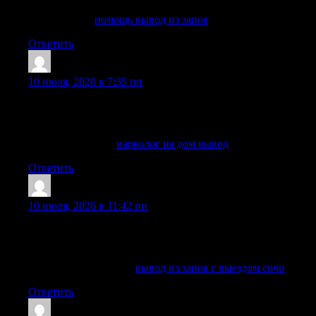
прошлое лечение.
Детальнее —
помощь вывод из запоя
Ответить
RichardTaf
:
10 июля, 2026 в 7:35 пп
в таких случаях вызов нарколога на дом предоставляет
возможность оценить состояние пациента и предложить
амбулаторное лечение.
Подробнее тут —
нарколог на дом вывод
Ответить
Jamesres
:
10 июля, 2026 в 11:42 пп
звоните круглосуточно по телефону горячей линии
клиники: наши специалисты готовы оказать необходимую
помощь в решении проблемы алкогольной зависимости.
Разобраться лучше —
вывод из запоя с выездом сочи
Ответить