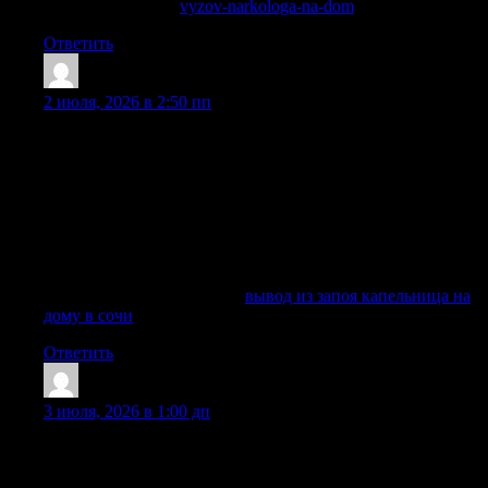
Подробнее тут —
vyzov-narkologa-na-dom
Ответить
KevinSab
:
2 июля, 2026 в 2:50 пп
Вывод из запоя в Сочи требуется, когда человек не может
самостоятельно прекратить употребление алкоголя,
испытывает похмелья, признаки ломки, тревогу,
бессонницу, рвоту, сильную слабость или резкое
ухудшение самочувствие. Даже если запой длится
несколько дней, риск осложнений остается высокий:
страдают системы организма, печень, сердце, сосуды,
нервная система, психика и общее состояние здоровья.
Изучить вопрос глубже —
вывод из запоя капельница на
дому в сочи
Ответить
Marvintek
:
3 июля, 2026 в 1:00 дп
Нарколог на дом в Казани — это срочная медицинская
помощь пациенту при запое, похмелья, интоксикации,
абстинентного синдрома, наркотической ломки и других