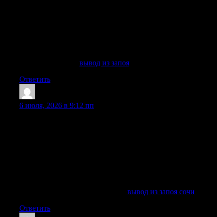
алкогольной зависимости. Вывод из запоя на дому
подходит пациенту, если нет признаков тяжелого
отравления, психоза, судорог и опасных осложнений. Если
состояние больного тяжелое, врач может рекомендовать
лечение в стационаре клиники, где пациент находится под
наблюдением медицинской команды, а терапия проходит
безопаснее.
Узнать больше —
вывод из запоя
Ответить
Edwardbub
:
6 июля, 2026 в 9:12 пп
Вывод из запоя в Сочи требуется, когда человек не может
самостоятельно прекратить употребление алкоголя,
испытывает тяжелое похмелья, симптомы ломки, тревогу,
рвоту, бессонницу, слабость, ухудшение самочувствие и
изменение поведение. Даже если запой длится всего
несколько дней, риск осложнений для здоровья остается
высокий: страдают сердце, печень, почки, нервного
системы, психика и общее состояние организма.
Подробнее можно узнать тут —
вывод из запоя сочи
Ответить