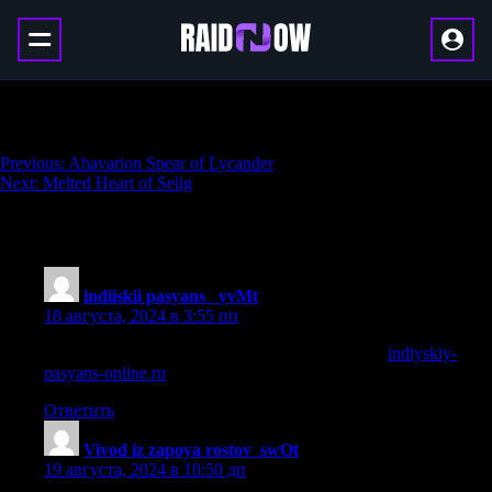
Doombringer
Навигация
Previous:
Ahavarion Spear of Lycander
Next:
Melted Heart of Selig
по
записям
1 064 thoughts on “
Doombringer
”
indiiskii pasyans _yvMt
:
18 августа, 2024 в 3:55 пп
индийский пасьянс гадать онлайн бесплатно
indiyskiy-
pasyans-online.ru
.
Ответить
Vivod iz zapoya rostov_swOt
:
19 августа, 2024 в 10:50 дп