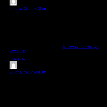
JamesVus
:
7 июля, 2026 в 8:13 дп
Вывод из запоя в Казани требуется, когда человек не
может самостоятельно остановиться, а употребление
алкоголя продолжается несколько дней, неделю или
дольше. Запой опасен интоксикацией, потерей сил,
нарушением работы сердца, печени, нервной системы,
развитием белой горячки, судорог, инфаркта, инсульта и
тяжелых осложнений.
Подробнее можно узнать тут —
https://vyvod-iz-zapoya-
kazan22.ru
Ответить
AndrewGox
:
7 июля, 2026 в 4:00 пп
Медицинский вывод из запоя направлен на снятие
интоксикации, нормализацию сна, восстановление водно-
солевого баланса, снижение тревоги, поддержку сердца,
печени, нервной системы, мозга и внутренних органов.
Нарколог оценивает состояние больного, уточняет
длительность запоя, количество алкоголя, наличие
хронических заболеваний, прием таблеток, прошлое