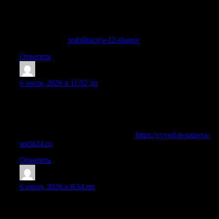
помощь, срочный вызов, стационар, снятие ломки,
капельница, вывод из запоя или детоксикация. После
стабилизации начинается реабилитация как отдельная
программа, направленная на долгосрочные изменения.
Подробнее —
reabilitaciya-12-shagov
Ответить
Stevenbix
:
6 июля, 2026 в 11:52 дп
после вашего обращения наш врач приезжает по
указанному адресу с медработниками в гражданской
форме и на машине без опознавательных символов,
проводит осмотр, собирает историю болезни (анамнез).
Получить больше информации —
https://vyvod-is-zapoya-
sochi24.ru
Ответить
Stevenbix
:
6 июля, 2026 в 8:34 пп
Наркологическая помощь клиники направлена не только
на снятие острого состояния, но и на дальнейшее лечение