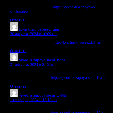
вывод из запоя воронеж
https://vyvod-iz-zapoya-v-
stacionare.ru
.
Ответить
Kvartirnii pereezd_qioi
:
30 августа, 2024 в 10:09 пп
переезд квартиры минск
http://kvartirnyj-pereezd11.ru/
.
Ответить
vivod iz zapoya sochi_bqot
:
31 августа, 2024 в 8:15 дп
вывод из запоя круглосуточно сочи (вывод из запоя
круглосуточно в Сочи)
http://vyvod-iz-zapoya-sochi11.ru/
.
Ответить
vivod iz zapoya sochi_xyMr
:
1 сентября, 2024 в 12:18 пп
вывод из запоя круглосуточно сочи (вывод из запоя
круглосуточно в Сочи)
http://vyvod-iz-zapoya-sochi12.ru
.