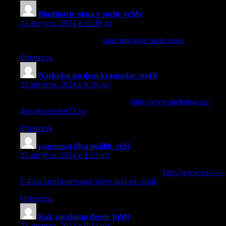
Plastikovie okna v sochi_yzMr
:
22 августа, 2024 в 11:49 дп
пластиковые окна цена
пластиковые окна цена
.
Ответить
Narkolog na dom krasnodar_nyOi
:
23 августа, 2024 в 8:58 дп
нарколог на дом круглосуточно
http://www.narkolog-na-
dom-krasnodar12.ru/
.
Ответить
pansionat dlya pojilih_sxSi
:
23 августа, 2024 в 1:23 пп
пансионат для пожилых в новопавловке
http://www.xn——
1-43da3arnf4adrboggk3ay6e3gtd.xn--p1ai/
.
Ответить
Kak zarabotat dengi_fqMt
:
23 августа, 2024 в 9:34 пп