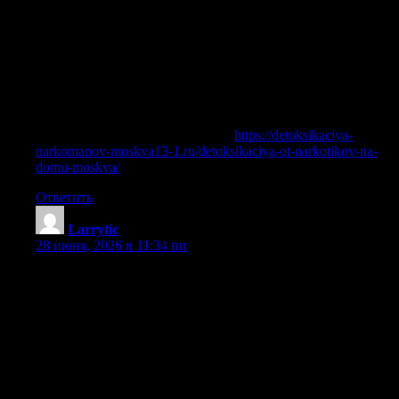
методики применяются и почему так важно не
откладывать обращение за профессиональной помощью.
Мы также даем подробные рекомендации родственникам
наркозависимых, помогая им правильно вести себя в
кризисной ситуации и преодолеть страх осуждения.
Мотивация больного на прохождение полного курса
лечения — ключевой фактор, и наши психологи уделяют
этому особое внимание.
Подробнее можно узнать тут —
https://detoksikaciya-
narkomanov-moskva13-1.ru/detoksikaciya-ot-narkotikov-na-
domu-moskva/
Ответить
Larrytic
:
28 июня, 2026 в 11:34 пп
Вызвать нарколога на дом следует при ухудшении
самочувствия после алкоголя, при длительном запое,
выраженном похмелье, отравлении спиртным, признаках
абстиненции, тревоге, страхе, бессоннице, сильной
слабости, нарушениях поведения и невозможности
самостоятельно прекратить употребление. Чем дольше
человек находится в запое, тем выше риск осложнений для
здоровья, поэтому откладывать вызов врача опасно.