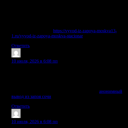
употребления. Поэтому наркологи не используют один и
тот же метод для всех. Наркологу важно увидеть пациента,
задать вопросы, оценить общее здоровье и понять, можно
ли вывести человека из запоя дома или лучше сразу
направить его в клинику.
Выяснить больше —
https://vyvod-iz-zapoya-moskva13-
1.ru/vyvod-iz-zapoya-moskva-stacionar
Ответить
Raymondenurb
:
10 июля, 2026 в 6:08 пп
основанием для вызова специалиста является
неспособность человека самостоятельно выйти из
состояния непрерывного употребления алкоголя и
наличие признаков абстиненции.
Получить дополнительную информацию —
анонимный
вывод из запоя сочи
Ответить
Raymondenurb
:
10 июля, 2026 в 6:08 пп