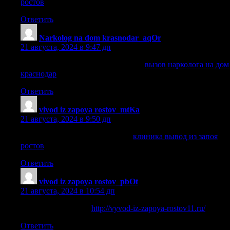
ростов
.
Ответить
Narkolog na dom krasnodar_aqOr
:
21 августа, 2024 в 9:47 дп
вызов нарколога на дом краснодар
вызов нарколога на дом
краснодар
.
Ответить
vivod iz zapoya rostov_mtKa
:
21 августа, 2024 в 9:50 дп
клиника вывод из запоя ростов
клиника вывод из запоя
ростов
.
Ответить
vivod iz zapoya rostov_pbOt
:
21 августа, 2024 в 10:54 дп
выведение из запоя
http://vyvod-iz-zapoya-rostov11.ru/
.
Ответить