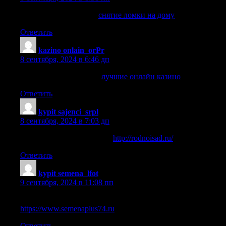
снятие ломки на дому
снятие ломки на дому
.
Ответить
kazino onlain_orPr
:
8 сентября, 2024 в 6:46 дп
лучшие онлайн казино
лучшие онлайн казино
.
Ответить
kypit sajenci_srpl
:
8 сентября, 2024 в 7:03 дп
купить саженцы растений
http://rodnoisad.ru/
.
Ответить
kypit semena_lfot
:
9 сентября, 2024 в 11:08 пп
купить семена наложенным платежом почтой россии
https://www.semenaplus74.ru
.
Ответить