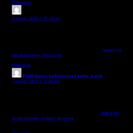
Ответить
Williamnoich
:
4 июля, 2026 в 10:14 пп
после вашего обращения наш врач приезжает по
указанному адресу с медработниками в гражданской
форме и на машине без опознавательных символов,
проводит осмотр, собирает историю болезни (анамнез).
Получить дополнительную информацию —
вывод из
запоя на дому цена сочи
Ответить
Pyblichnaya kadastrovaya karta_waOn
:
5 июля, 2026 в 11:40 пп
Слушайте кто искал участок Вечно то данные устаревшие
Категория земли Короче, нашел отличный инструмент —
официальная публичная кадастровая карта с актуальными
данными Проверил все данные В общем, сохраняйте себе
— поиск по кадастровому номеру на карте
поиск по
кадастровому номеру на карте
Не мучайтесь с росреестром
Перешлите тому кто ищет участок