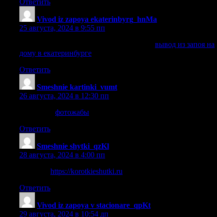
Ответить
Vivod iz zapoya ekaterinbyrg_hnMa
:
25 августа, 2024 в 9:55 пп
вывод из запоя на дому в екатеринбурге
вывод из запоя на
дому в екатеринбурге
.
Ответить
Smeshnie kartinki_vumt
:
26 августа, 2024 в 12:30 пп
фотожабы
фотожабы
.
Ответить
Smeshnie shytki_qzKl
:
28 августа, 2024 в 4:00 пп
шуточки
https://korotkieshutki.ru
.
Ответить
Vivod iz zapoya v stacionare_qpKt
:
29 августа, 2024 в 10:54 дп