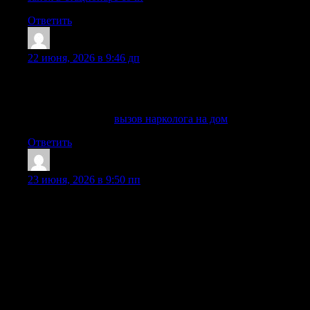
Ответить
Donaldexach
:
22 июня, 2026 в 9:46 дп
врач приезжает по указанному адресу в течение 1 часа
после обращения (возможна и более быстрая реакция при
необходимости).
Подробнее тут —
вызов нарколога на дом
Ответить
Davidnix
:
23 июня, 2026 в 9:50 пп
Наши специалисты используют эффективные методы
детоксикации, которые помогают быстро устранить
физическую тягу к наркотикам и нормализовать работу
внутренних органов. Индивидуальный подход к каждому
больному, грамотный подбор лекарственных средств и
многолетний опыт врачей-наркологов гарантируют
высокие результаты лечения. Здесь вы найдете всю
необходимую информацию о том, как проходит
детоксикация от наркотиков в нашем центре, какие