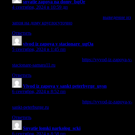
snyatie zapoya na domy_bqOr
:
4 сентября, 2024 в 10:59 дп
выведение из запоя на дому круглосуточно
выведение из
запоя на дому круглосуточно
.
Ответить
vivod iz zapoya v stacionare_ugOa
:
5 сентября, 2024 в 1:45 пп
вывод из запоя самара стационар
https://vyvod-iz-zapoya-v-
stacionare-samara11.ru
.
Ответить
Vivod iz zapoya v sankt peterbyrge_uysn
:
6 сентября, 2024 в 8:52 пп
вывод из запоя на дому спб цены
https://vyvod-iz-zapoya-v-
sankt-peterburge.ru
.
Ответить
Snyatie lomki narkolog_scki
:
6 сентября, 2024 в 8:58 пп