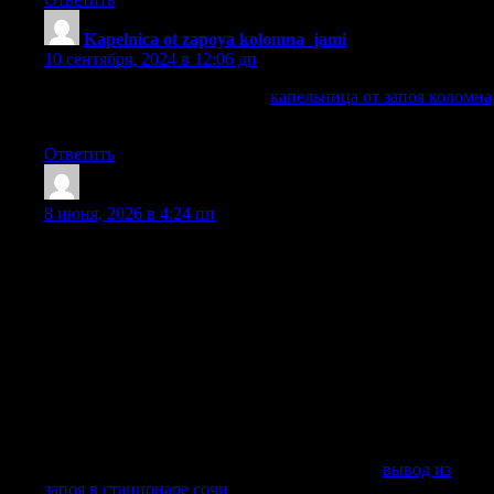
Kapelnica ot zapoya kolomna_jami
:
10 сентября, 2024 в 12:06 дп
капельница от запоя коломна
капельница от запоя коломна
.
Ответить
Aaronjek
:
8 июня, 2026 в 4:24 пп
Наркологическая помощь проводится на дому,
амбулаторно или в стационаре клиники. Формат
подбирается индивидуально после осмотра пациента,
анализа жалоб, оценки стажа алкоголизма, количества
спиртного, общего состояния организма и наличия
хронического заболевания. Нарколог проводит
диагностику, определяет причины ухудшения, подбирает
препараты, инфузионные растворы, витамины,
гепатопротекторы, седативные средства и другие
лекарства, которые позволяют безопасно начать выведение
токсинов и продуктов распада этанола.
Получить дополнительную информацию —
вывод из
запоя в стационаре сочи