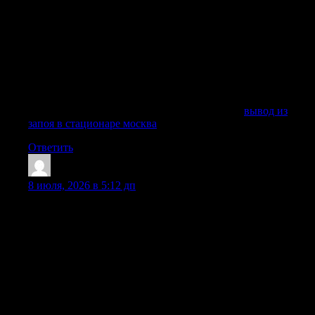
лечение алкоголизма, возможные противопоказания и
признаки алкогольного абстинентного синдрома. После
обследования подбирается индивидуальная терапия:
инфузионная капельница, очищающая детоксикация,
гепатопротекторы, кардиопротекторы, витамины,
успокоительные средства, медикаменты для стабилизации
показателей и рекомендации по дальнейшему
наблюдению.
Получить дополнительную информацию —
вывод из
запоя в стационаре москва
Ответить
Stevenbix
:
8 июля, 2026 в 5:12 дп
Наркологическая помощь клиники направлена не только
на снятие острого состояния, но и на дальнейшее лечение
алкогольной зависимости. Вывод из запоя на дому
подходит пациенту, если нет признаков тяжелого
отравления, психоза, судорог и опасных осложнений. Если
состояние больного тяжелое, врач может рекомендовать
лечение в стационаре клиники, где пациент находится под
наблюдением медицинской команды, а терапия проходит
безопаснее.