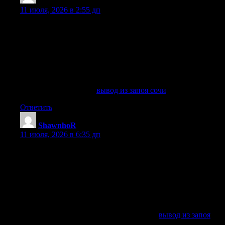
ShawnhoR
:
11 июля, 2026 в 2:55 дп
Вывод из запоя на дому удобен, когда пациенту тяжело
посещать клинику, когда близкого человека нельзя
оставить одного или когда необходимо быстро получить
помощь без поездки в больницы. Нарколог приезжает на
место, проводит обследование, фиксирует жалобы,
проверяет давление, пульс, насыщение кислородом,
оценивает риски и затем назначает лечение запоя.
Разобраться лучше —
вывод из запоя сочи
Ответить
ShawnhoR
:
11 июля, 2026 в 6:35 дп
Вывод из запоя на дому в Сочи проводится анонимно:
соседям, коллегам и третьим лицам не передается
информация о состоянии пациента, диагнозе, курсе
лечения, факте вызова врача или необходимости
дальнейшего наблюдения. Документы оформляются только
в пределах медицинской работы, а постановки на учет при
обращении в частную клинику не происходит.
Получить дополнительные сведения —
вывод из запоя