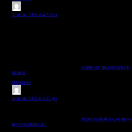
Marvintek
:
3 июля, 2026 в 4:23 пп
Нарколог на дом в Казани — это срочная медицинская
помощь пациенту при запое, похмелья, интоксикации,
абстинентного синдрома, наркотической ломки и других
ситуациях, когда человеку сложно самостоятельно
обратиться в клинику. Врач приезжает на дом, проводит
осмотр, диагностику состояния, подбирает препараты,
ставит капельница и дает рекомендации по дальнейшему
лечению зависимости.
Исследовать вопрос подробнее —
нарколог на дом цена в
казани
Ответить
Charlesraw
:
4 июля, 2026 в 5:15 дп
Быстро собираем первичную информацию, оцениваем
риски и предлагаем подходящий вариант обращения.
Исследовать вопрос подробнее —
https://narkolog-na-dom-v-
novorossijske3.ru/