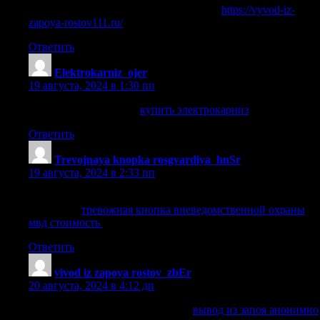
вывод из запоя дешево ростов-на-дону
https://vyvod-iz-
zapoya-rostov111.ru/
.
Ответить
Elektrokarniz_ojer
:
19 августа, 2024 в 1:30 пп
купить электрокарниз
купить электрокарниз
.
Ответить
Trevojnaya knopka rosgvardiya_hnSr
:
19 августа, 2024 в 2:33 пп
тревожная кнопка вневедомственной охраны мвд
стоимость
тревожная кнопка вневедомственной охраны
мвд стоимость
.
Ответить
vivod iz zapoya rostov_zbEr
:
20 августа, 2024 в 4:12 дп
вывод из запоя анонимно ростов
вывод из запоя анонимно