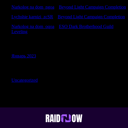
Narkolog na dom_ngoa
к
Beyond Light Campaign Completion
Lychshie karnizi_zcSR
к
Beyond Light Campaign Completion
Narkolog na dom_oqoa
к
ESO Dark Brotherhood Guild
Leveling
Archives
Январь 2023
Categories
Uncategorized