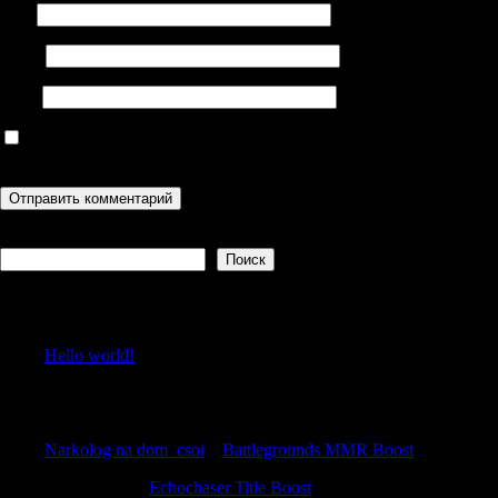
Имя
Email
Сайт
Сохранить моё имя, email и адрес сайта в этом браузере для
последующих моих комментариев.
Поиск
Поиск
Recent Posts
Hello world!
Recent Comments
Narkolog na dom_csoi
к
Battlegrounds MMR Boost
Robertneuth
к
Echochaser Title Boost