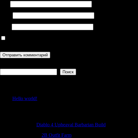
Имя
Email
Сайт
Сохранить моё имя, email и адрес сайта в этом браузере для
последующих моих комментариев.
Поиск
Поиск
Recent Posts
Hello world!
Recent Comments
JamesFap
к
Diablo 4 Upheaval Barbarian Build
Michaelutity
к
2B Outfit Farm