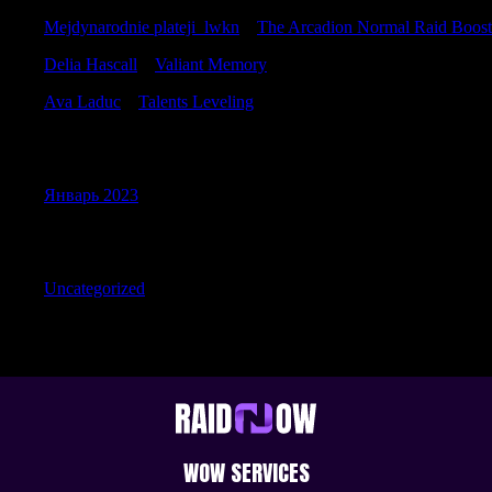
Mejdynarodnie plateji_lwkn
к
The Arcadion Normal Raid Boost
Delia Hascall
к
Valiant Memory
Ava Laduc
к
Talents Leveling
Archives
Январь 2023
Categories
Uncategorized
WOW SERVICES