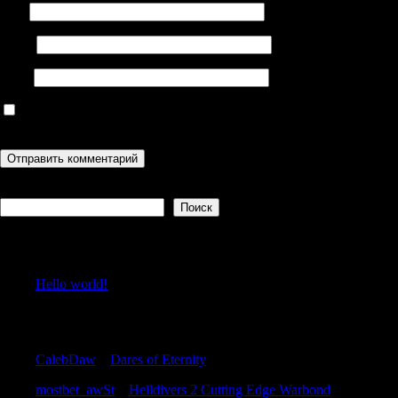
Имя
Email
Сайт
Сохранить моё имя, email и адрес сайта в этом браузере для
последующих моих комментариев.
Поиск
Поиск
Recent Posts
Hello world!
Recent Comments
CalebDaw
к
Dares of Eternity
mostbet_awSt
к
Helldivers 2 Cutting Edge Warbond