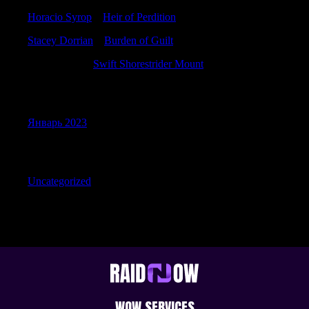
Horacio Syrop
к
Heir of Perdition
Stacey Dorrian
к
Burden of Guilt
Michaelutity
к
Swift Shorestrider Mount
Archives
Январь 2023
Categories
Uncategorized
WOW SERVICES