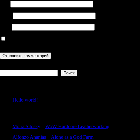
Имя
Email
Сайт
Сохранить моё имя, email и адрес сайта в этом браузере для
последующих моих комментариев.
Поиск
Поиск
Recent Posts
Hello world!
Recent Comments
Moira Sitosky
к
WoW Hardcore Leatherworking
Alfonzo Ananias
к
Alone as a God Farm