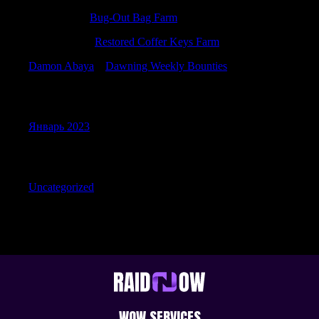
Samuelnek
к
Bug-Out Bag Farm
PatrickIdiop
к
Restored Coffer Keys Farm
Damon Abaya
к
Dawning Weekly Bounties
Archives
Январь 2023
Categories
Uncategorized
WOW SERVICES