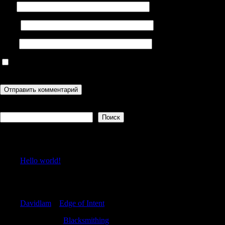
Имя
Email
Сайт
Сохранить моё имя, email и адрес сайта в этом браузере для
последующих моих комментариев.
Поиск
Поиск
Recent Posts
Hello world!
Recent Comments
Davidlam
к
Edge of Intent
Samuelnek
к
Blacksmithing