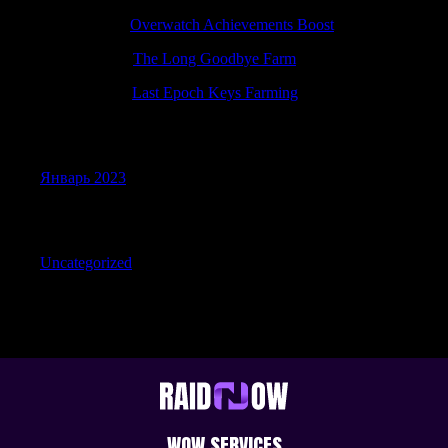
StewartNus
к
Overwatch Achievements Boost
Timothybuh
к
The Long Goodbye Farm
Davidacaph
к
Last Epoch Keys Farming
Archives
Январь 2023
Categories
Uncategorized
WOW SERVICES