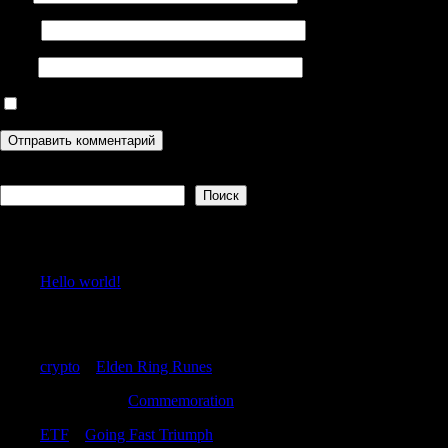
Email
Сайт
Сохранить моё имя, email и адрес сайта в этом браузере дл
Поиск
Поиск
Recent Posts
Hello world!
Recent Comments
crypto
к
Elden Ring Runes
Williamvab
к
Commemoration
ETF
к
Going Fast Triumph