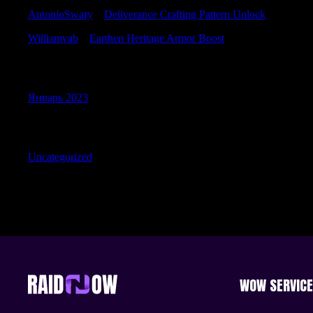
AntonioSwary
к
Deliverance Crafting Pattern Unlock
Williamvab
к
Earthen Heritage Armor Boost
Archives
Январь 2023
Categories
Uncategorized
WOW SERVIC